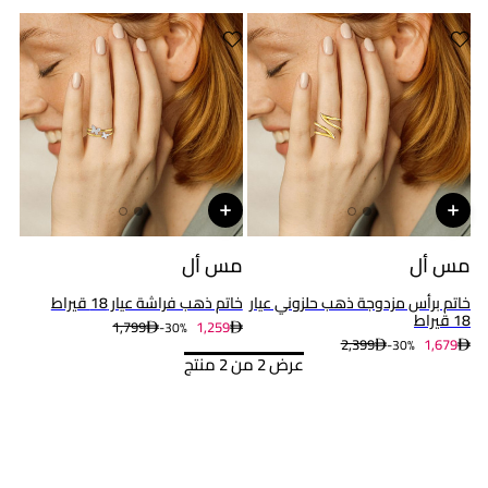
مس أل
مس أل
خاتم برأس مزدوجة ذهب حلزوني عيار
خاتم ذهب فراشة عيار 18 قيراط
18 قيراط
1,799
1,259
30%-
2,399
1,679
30%-
عرض 2 من 2 منتج