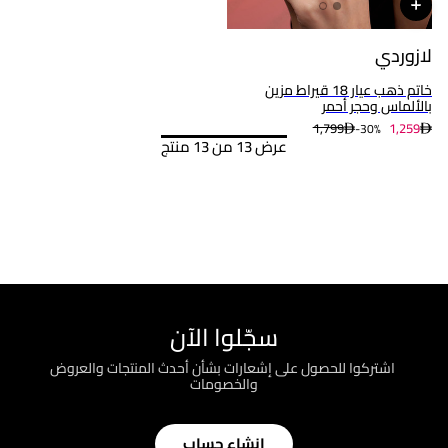
لازوردي
خاتم ذهب عيار 18 قيراط مزين
بالألماس وحجر أحمر
1,799
1,259
30%-
عرض 13 من 13 منتج
سجّلوا الآن
؜ اشتركوا للحصول على إشعارات بشأن أحدث المنتجات والعروض
والخصومات
إنشاء حساب