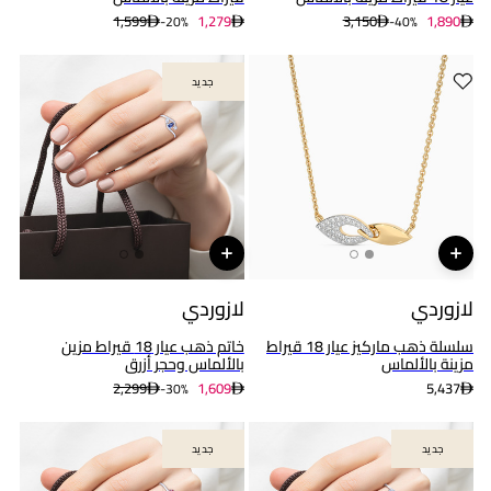
1,599
1,279
3,150
1,890
20%-
40%-
جديد
جديد
لازوردي
لازوردي
سلسلة ذهب ماركيز عيار 18 قيراط
خاتم ذهب عيار 18 قيراط مزين
مزينة بالألماس
بالألماس وحجر أزرق
2,299
1,609
5,437
30%-
جديد
جديد
جديد
جديد