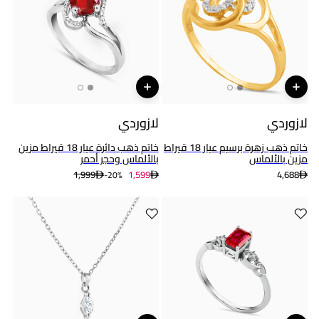
لازوردي
لازوردي
خاتم ذهب زهرة برسيم عيار 18 قيراط
خاتم ذهب دائرة عيار 18 قيراط مزين
مزين بالألماس
بالألماس وحجر أحمر
1,999
1,599
4,688
20%-