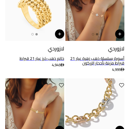
لازوردي
لازوردي
أسورة بسلسلة ذهب زهرة عيار 21
خاتم ذهب خرز عيار 21 قيراط
قيراط مزينة بأحجار الزركون
4,949
4,999