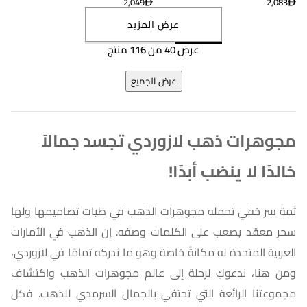
2,049
2,083
عرض المزيد
عرض 40 من 116 منتج
عرض الجميع
مجوهرات ذهب لازوردي تجسد جمالاً
خالدًا لا ينضب أبدًا!
ثمة سر خفي تحمله مجوهرات الذهب في طيات تصاميمها ولها
سحر معقد يصعب على الكلمات وصفه. إن الذهب في الأمارات
العربية المتحدة له مكانةً خاصة وهو ما ندركه تمامًا في لازوردي،
ومن هنا، ندعوكِ لرحلة إلى عالم مجوهرات الذهب واكتشاف
مجموعتنا الرائعة التي تحتفي بالجمال السرمدي للذهب. فكل