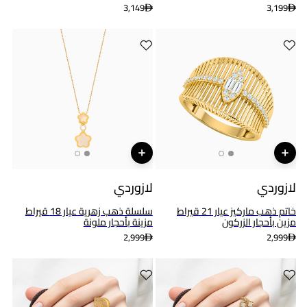
3,149
3,199
لازوردي
لازوردي
خاتم ذهب ماركيز عيار 21 قيراط
سلسلة ذهب زهرية عيار 18 قيراط
مزين بأحجار الزركون
مزينة بأحجار ملونة
2,999
2,999