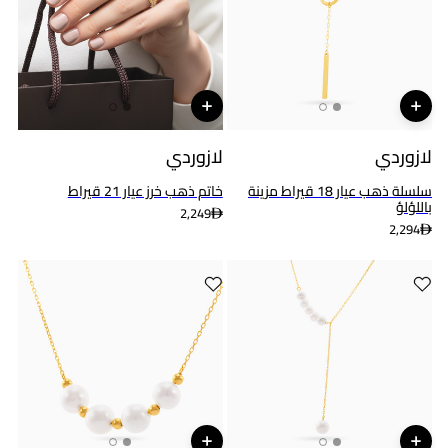
لازوردي
لازوردي
سلسلة ذهب عيار 18 قيراط مزينة
خاتم ذهب خرز عيار 21 قيراط
باللؤلؤ
2,249
2,294