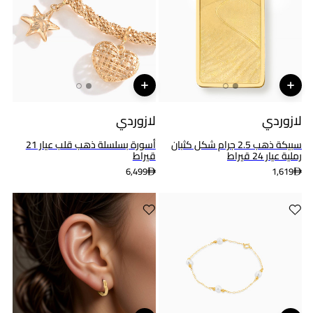
لازوردي
لازوردي
سبيكة ذهب 2.5 جرام شكل كثبان
أسورة بسلسلة ذهب قلب عيار 21
رملية عيار 24 قيراط
قيراط
6,499
1,619