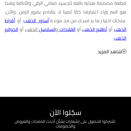
قطعة مصممة بعناية بالغة لتجسيد معاني الرقي والأناقة وهذا
هو السر وراء اعتبارها كنزًا ثمينا لا يتقادم بمرور الزمن. والآن،
يمكنكِ اختيار ما يناسبكِ من مجموعة
أساور
الذهب
أو
أقراط
الذهب
أو
أطقم
الذهب
أو
القلادات
و
السلاسل
الذهب
أو
الخواتم
الذهب
شاهد المزيد
سجّلوا الآن
؜ اشتركوا للحصول على إشعارات بشأن أحدث المنتجات والعروض
والخصومات