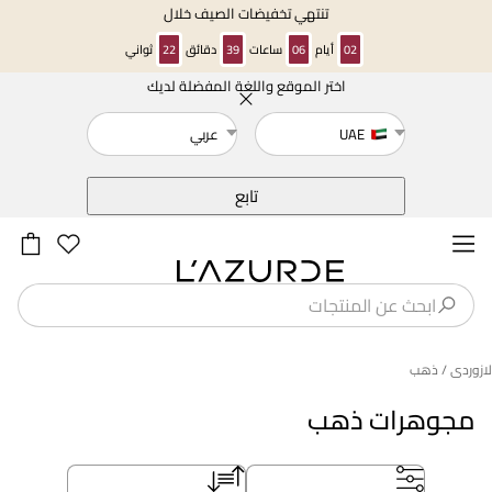
تنتهي تخفيضات الصيف خلال
02
أيام
06
ساعات
39
دقائق
21
ثواني
اختر الموقع واللغة المفضلة لديك
خلف
UAE
عربي
تابع
لازوردى
/ ذهب
مجوهرات ذهب