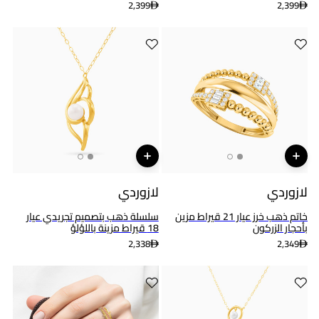
2,399
2,399
لازوردي
لازوردي
خاتم ذهب خرز عيار 21 قيراط مزين
سلسلة ذهب بتصميم تجريدي عيار
بأحجار الزركون
18 قيراط مزينة باللؤلؤ
2,338
2,349