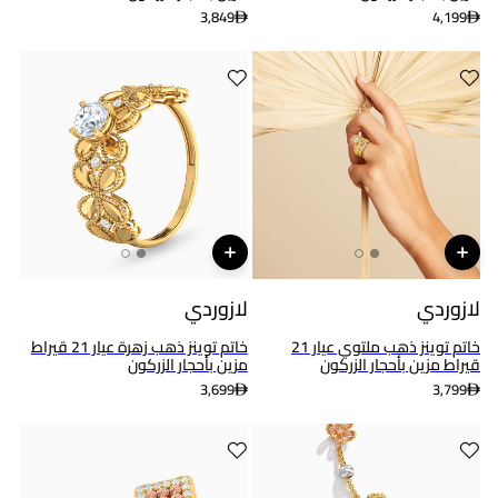
3,849
4,199
لازوردي
لازوردي
خاتم توينز ذهب ملتوي عيار 21
خاتم توينز ذهب زهرة عيار 21 قيراط
قيراط مزين بأحجار الزركون
مزين بأحجار الزركون
3,699
3,799