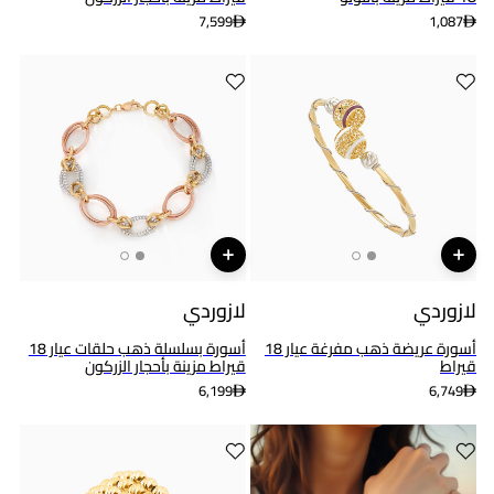
7,599
1,087
لازوردي
لازوردي
أسورة عريضة ذهب مفرغة عيار 18
أسورة بسلسلة ذهب حلقات عيار 18
قيراط
قيراط مزينة بأحجار الزركون
6,199
6,749