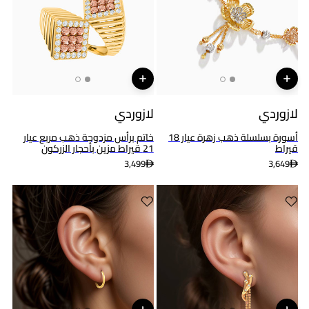
لازوردي
لازوردي
أسورة بسلسلة ذهب زهرة عيار 18
خاتم برأس مزدوجة ذهب مربع عيار
قيراط
21 قيراط مزين بأحجار الزركون
3,499
3,649