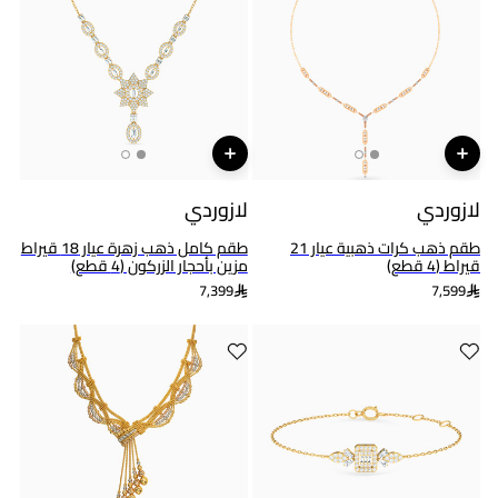
لازوردي
لازوردي
طقم ذهب كرات ذهبية عيار 21
طقم كامل ذهب زهرة عيار 18 قيراط
قيراط (4 قطع)
مزين بأحجار الزركون (4 قطع)
7,399
7,599