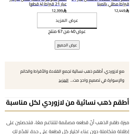
قيراط مطلي بالمينا
عيار 21 قيراط (4 قطع)
12,399
12,449
عرض المزيد
عرض 40 من 67 منتج
عرض الجميع
مع لازوردي، أطقم ذهب نسائية تجمع القلادة والأقراط والخاتم
والإسوارة في تصميمٍ واحدٍ مت...
المزيد
أطقم ذهب نسائية من لازوردي لكل مناسبة
ميزة طقم الذهب أنّ قطعه مصمّمة لتتناغم معًا، فتحصلين على
إطلالة متكاملة دون عناء اختيار كل قطعة على حدة. تقدّم لكِ