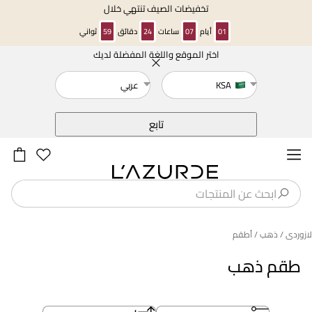
تخفيضات الصيف تنتهي خلال
01
أيام
07
ساعات
24
دقائق
58
ثواني
اختر الموقع واللغة المفضلة لديك
خلف
KSA
عربي
تابع
لازوردى
/ ذهب
/ أطقم
طقم ذهب