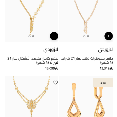
لازوردي
لازوردي
طقم مجوهرات ذهب عيار 21 قيراط
طقم كامل متعدد الأشكال عيار 21
(4 قطع)
قيراط (4 قطع)
13,099
13,349
جديد
جديد