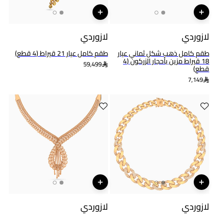
لازوردي
لازوردي
طقم كامل ذهب شكل ثماني عيار
طقم كامل عيار 21 قيراط (4 قطع)
18 قيراط مزين بأحجار الزركون (4
59,499
قطع)
7,149
لازوردي
لازوردي