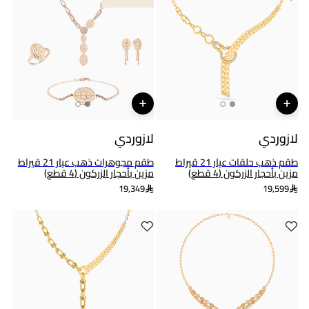
لازوردي
لازوردي
طقم ذهب حلقات عيار 21 قيراط
طقم مجوهرات ذهب عيار 21 قيراط
مزين بأحجار الزركون (4 قطع)
مزين بأحجار الزركون (4 قطع)
19,349
19,599