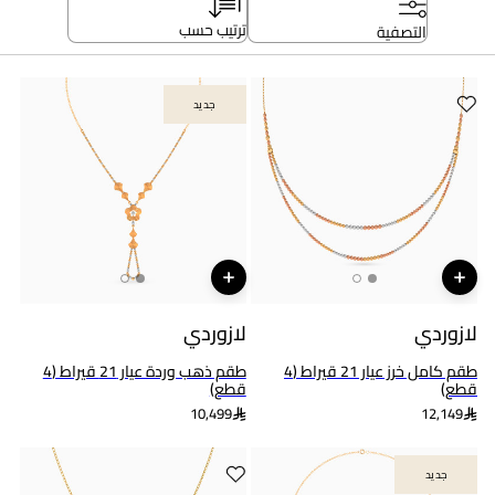
ترتيب حسب
التصفية
جديد
جديد
لازوردي
لازوردي
طقم كامل خرز عيار 21 قيراط (4
طقم ذهب وردة عيار 21 قيراط (4
قطع)
قطع)
10,499
12,149
جديد
جديد