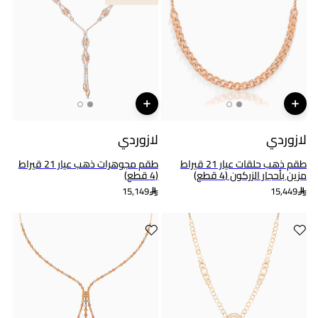
لازوردي
لازوردي
طقم ذهب حلقات عيار 21 قيراط
طقم مجوهرات ذهب عيار 21 قيراط
مزين بأحجار الزركون (4 قطع)
(4 قطع)
15,149
15,449