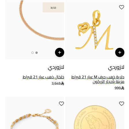
جديد
جديد
لازوردي
لازوردي
دلاية ذهب حرف M عيار 21 قيراط
خلخال ذهب عيار 21 قيراط
مزينة بأحجار الزركون
3,649
999