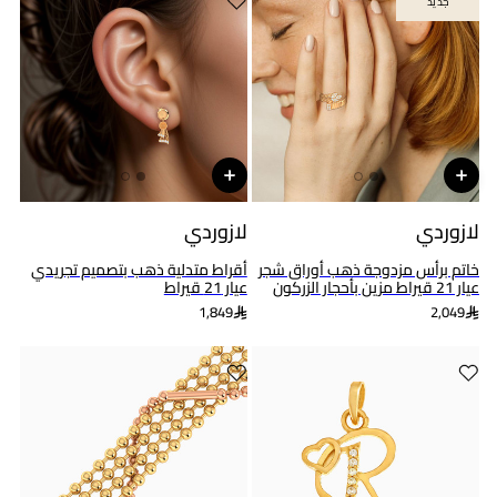
جديد
جديد
لازوردي
لازوردي
خاتم برأس مزدوجة ذهب أوراق شجر
أقراط متدلية ذهب بتصميم تجريدي
عيار 21 قيراط مزين بأحجار الزركون
عيار 21 قيراط
1,849
2,049