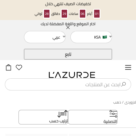
تخفيضات الصيف تنتهي خلال
01
أيام
06
ساعات
29
دقائق
27
ثواني
اختر الموقع واللغة المفضلة لديك
خلف
KSA
عربي
تابع
لازوردى
/ ذهب
ترتيب حسب
التصفية