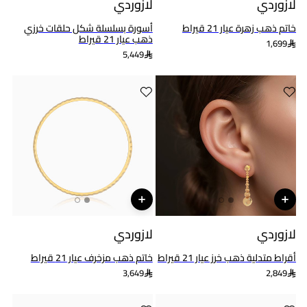
لازوردي
لازوردي
خاتم ذهب زهرة عيار 21 قيراط
أسورة بسلسلة شكل حلقات خرزي
ذهب عيار 21 قيراط
1,699
5,449
لازوردي
لازوردي
أقراط متدلية ذهب خرز عيار 21 قيراط
خاتم ذهب مزخرف عيار 21 قيراط
3,649
2,849