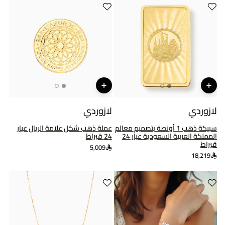
لازوردي
لازوردي
سبيكة ذهب 1 أونصة بتصميم معالم
عملة ذهب شكل علامة الريال عيار
المملكة العربية السعودية عيار 24
24 قيراط
قيراط
5,009
18,219