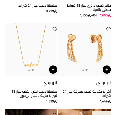
خاتم ذهب دائري عيار 18 قيراط
سلسلة ذهب عيار 21 قيراط
مطلي بالمينا
8,299
4,150
1,660
60%-
لازوردي
لازوردي
أقراط متدلية ذهب مفرغة عيار 21
سلسلة ذهب نبض القلب عيار 18
قيراط
قيراط مزينة بأحجار الزركون
1,399
1,449