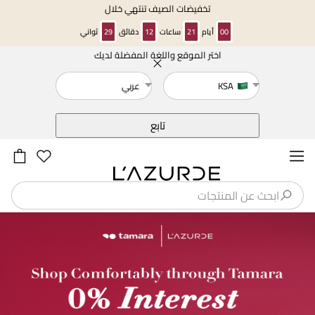
تخفيضات الصيف تنتهي خلال
00
أيام
21
ساعات
12
دقائق
28
ثواني
اختر الموقع واللغة المفضلة لديك
خلف
KSA
عربي
تابع