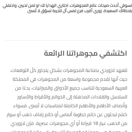
تسوقي أحدث صيحات عالم المجوهرات، اختاري الهدايا لك او لمن تحبين، واحتفلي
بلحظاتك السعيدة. زوري أقرب فرع لمس أل لتجربة تسوّق لا تُنسى
اكتشفي مجوهراتنا الرائعة
تتعهد لازوردي بصناعة المجوهرات بشكلٍ يتجاوز كلّ التوقعات،
حيث أنها تقدم مجموعة واسعة من المجوهرات في المملكة
العربية السعودية لتناسب جميع الأذواق والميزانيات، بدءًا من
السلاسل والقلادات المذهلة إلى الخواتم والأقراط والأساور
وأنصاف الأطقم والأطقم الكاملة لمناسباتٍ لا تُنسى. فسواء
كنتم تبحثون عن خاتم خطوبة ألماس أو خاتم زفاف ذهب أو سوار
من الذهب عيار 18 قيراط أو أي مجوهرات عصرية، فإن لازوردي
السعودية هي وجهتكم الوحيدة للتسوق في عالم المجوهرات.