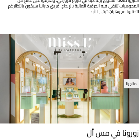
اختبروا متعة التسوّق برفاهية في فروع لازوردي، وتعرّفوا على عالمٍ من
المجوهرات تلتقي فيه الحرفية العالية بالإبداع. فريق خبرائنا سيكون بانتظاركم
لتختاروا مجوهراتٍ تبقى للأبد
متاجرنا
زورونا في مس أل