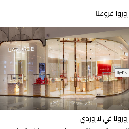
زوروا فروعنا
متاجرنا
زورونا في لازوردي