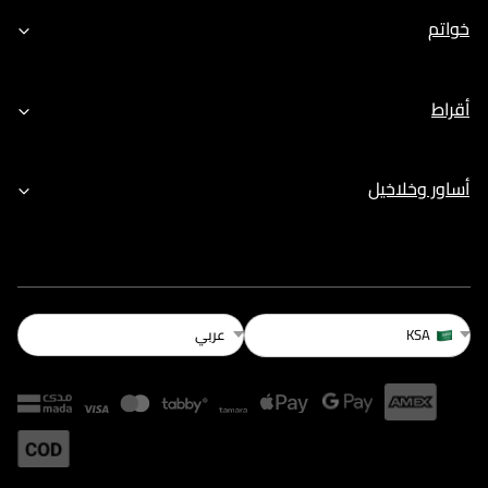
خواتم
أقراط
أساور وخلاخيل
عربي
KSA