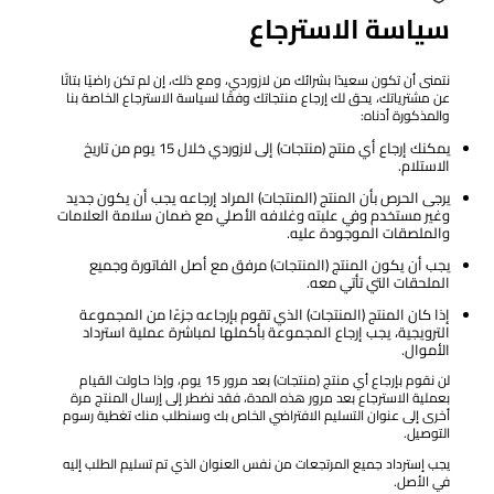
سياسة الاسترجاع
نتمنى أن تكون سعيدًا بشرائك من لازوردي، ومع ذلك، إن لم تكن راضيًا بتاتًا
عن مشترياتك، يحق لك إرجاع منتجاتك وفقًا لسياسة الاسترجاع الخاصة بنا
والمذكورة أدناه:
يمكنك إرجاع أي منتج (منتجات) إلى لازوردي خلال 15 يوم من تاريخ
الاستلام.
يرجى الحرص بأن المنتج (المنتجات) المراد إرجاعه يجب أن يكون جديد
وغير مستخدم وفي علبته وغلافه الأصلي مع ضمان سلامة العلامات
والملصقات الموجودة عليه.
يجب أن يكون المنتج (المنتجات) مرفق مع أصل الفاتورة وجميع
الملحقات التي تأتي معه.
إذا كان المنتج (المنتجات) الذي تقوم بإرجاعه جزءًا من المجموعة
الترويجية، يجب إرجاع المجموعة بأكملها لمباشرة عملية استرداد
الأموال.
لن نقوم بإرجاع أي منتج (منتجات) بعد مرور 15 يوم، وإذا حاولت القيام
بعملية الاسترجاع بعد مرور هذه المدة، فقد نضطر إلى إرسال المنتج مرة
أخرى إلى عنوان التسليم الافتراضي الخاص بك وسنطلب منك تغطية رسوم
التوصيل.
يجب إسترداد جميع المرتجعات من نفس العنوان الذي تم تسليم الطلب إليه
في الأصل.