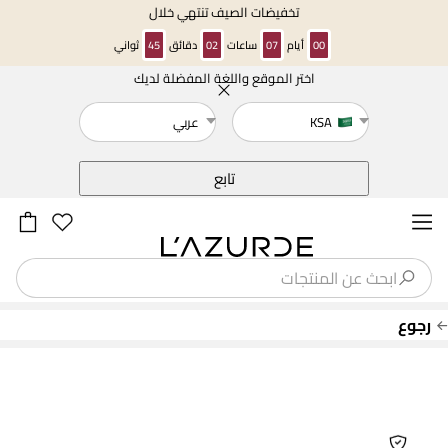
تخفيضات الصيف تنتهي خلال
00
أيام
07
ساعات
02
دقائق
45
ثواني
اختر الموقع واللغة المفضلة لديك
خلف
KSA
عربي
تابع
رجوع