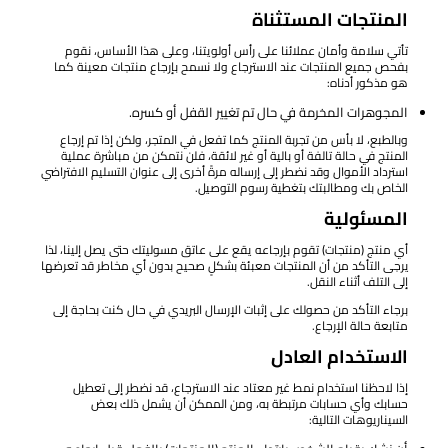
المنتجات المستثناة
تأتي سلامة وأمان عملائنا على رأس أولويتنا، وعلى هذا الأساس، نقوم
بفحص جميع المنتجات عند الاسترجاع ولا نسمح بإرجاع منتجات معينة كما
هو مذكور أدناه:
المجوهرات المخرمة في حال تم تغيير القفل أو كسره.
وبالطبع، لا بأس من تجربة المنتج كما تفعل في المتجر، ولكن إذا تم إرجاع
المنتج في حالة تالفة أو بالية أو غير لائقة، فلن نتمكن من مباشرة عملية
استرداد الأموال وقد نضطر إلى إرساله مرةً أخرى إلى عنوان التسليم الافتراضي
الخاص بك ومطالبتك بتغطية رسوم التوصيل.
المسئولية
أي منتج (منتجات) تقوم بإرجاعه يقع على عاتق مسوليتك حتى يصل إلينا، لذا
يرجى التأكد من أن المنتجات معبئة بشكلٍ صحيح بدون أي مخاطر قد تعرضها
إلى التلف أثناء النقل.
برجاء التأكد من حصولك على إثبات الإرسال البريدي في حال كنت بحاجة إلى
متابعة حالة الإرجاع.
الاستخدام العادل
إذا لاحظنا استخدام نمط غير معتاد عند الاسترجاع، قد نضطر إلى تعطيل
حسابك وأي حسابات مرتبطة به، ومن الممكن أن يشمل ذلك بعض
السيناريوهات التالية: