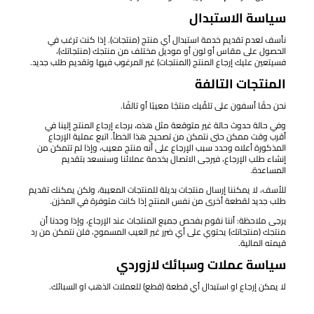
سياسة الاستبدال
نأسف لعدم تقديم خدمة استبدال أي منتج (منتجات). إذا كنت ترغب في
الحصول على مقاس أو لون أو موديل مختلف من منتجك (منتجاتك)،
فسيتعين عليك إرجاع المنتج (المنتجات) غير المرغوب فيها وتقديم طلب جديد.
المنتجات التالفة
نحن حقًا أسفون على تلقّيك منتجًا معيبًا أو تالفًا.
وفي حالة حدوث حالة غير متوقعة مثل هذه، برجاء إرجاع المنتج إلينا في
أقرب وقت ممكن حتى نتمكن من تصحيح هذا الخطأ. اتبع عملية الإرجاع
المذكورة أعلاه وحدد سبب الإرجاع على أنه منتج معيب، وإذا لم تتمكن من
إنشاء طلب الإرجاع، فيرجى الاتصال بخدمة عملائنا وسنسعد بتقديم
المساعدة.
للأسف، لا يمكننا إرسال منتجات بديلة للمنتجات المعيبة، ولكن يمكنك تقديم
طلب جديد لقطعة أخرى من نفس المنتج إذا كانت متوفرة في المخزن.
يرجى ملاحظة: أننا نقوم بفحص جميع المنتجات عند الإرجاع، وإذا وجدنا أن
منتجك (منتجاتك) يحتوي على أي ضرر غير العيب المسموح، فلن نتمكن من رد
قيمته المالية.
سياسة عملات وسبائك لازوردي
لا يمكن إرجاع او استبدال أي قطعة (قطع) للعملات الذهب او السبائك.