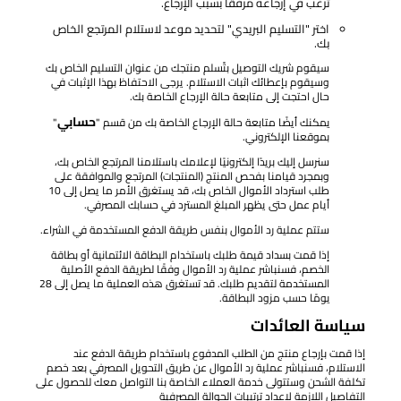
ترغب في إرجاعه مرفقًا بسبب الإرجاع.
اختر "التسليم البريدي" لتحديد موعد لاستلام المرتجع الخاص
بك.
سيقوم شريك التوصيل بتّسلم منتجك من عنوان التسليم الخاص بك
وسيقوم بإعطائك اثبات الاستلام. يرجى الاحتفاظ بهذا الإثبات في
حال احتجت إلى متابعة حالة الإرجاع الخاصة بك.
حسابي
يمكنك أيضًا متابعة حالة الإرجاع الخاصة بك من قسم "
"
بموقعنا الإلكتروني.
سنرسل إليك بريدًا إلكترونيًا لإعلامك باستلامنا المرتجع الخاص بك،
وبمجرد قيامنا بفحص المنتج (المنتجات) المرتجع والموافقة على
طلب استرداد الأموال الخاص بك، قد يستغرق الأمر ما يصل إلى 10
أيام عمل حتى يظهر المبلغ المسترد في حسابك المصرفي.
ستتم عملية رد الأموال بنفس طريقة الدفع المستخدمة في الشراء.
إذا قمت بسداد قيمة طلبك باستخدام البطاقة الائتمانية أو بطاقة
الخصم، فسنباشر عملية رد الأموال وفقًا لطريقة الدفع الأصلية
المستخدمة لتقديم طلبك. قد تستغرق هذه العملية ما يصل إلى 28
يومًا حسب مزود البطاقة.
سياسة العائدات
إذا قمت بإرجاع منتج من الطلب المدفوع باستخدام طريقة الدفع عند
الاستلام، فسنباشر عملية رد الأموال عن طريق التحويل المصرفي بعد خصم
تكلفة الشحن وستتولى خدمة العملاء الخاصة بنا التواصل معك للحصول على
التفاصيل اللازمة لإعداد ترتيبات الحوالة المصرفية