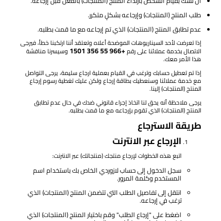
أن نشك بقيام الشخص بارتداء المنتج (المنتجات) بالفعل قبل إرجاعه.
طلب المنتج (المنتجات) وإرجاعه بشكلٍ متكرر.
عدم تطابق المنتج (المنتجات) الذي تم إرجاعه مع ما قمت بطلبه.
إذا تعرضت لأحد السيناريوهات الموضحة أعلاه وتعتقد أننا ارتكبنا خطأ، فيرجى
+966 55 356 1501
الاتصال بخدمة عملائنا على رقم
وسيسرنا مناقشة
هذا الأمر معك.
إذا تم تعطيل حسابك وترغب في القيام بعملية ارجاع سليمة، يرجى التواصل
مع خدمة عملائنا وسنعطيك بطاقة إرجاع ولكن عليك تغطية رسوم إرجاع
المنتج (المنتجات) إلينا.
يرجى ملاحظة أنه يحق لنا اتخاذ إجراء قانوني ضدك في حال عدم تطابق
المنتج (المنتجات) الذي تقوم بإرجاعه مع ما قمت بطلبه.
طريقة الاسترجاع
الإرجاع عبر الانترنت
اتبع هذه الخطوات لإرجاع منتجك (منتجاتك) عبر الانترنت:
سجل الدخول إلى حساب لازوردي الخاص بك باستخدام اسم
المستخدم وكلمة المرور.
انتقل إلى تفاصيل الطلب التي تتضمن المنتج (المنتجات) الذي
ترغب في إرجاعه.
اضغط على "إرجاع الطلب" وقم باختيار المنتج (المنتجات) الذي