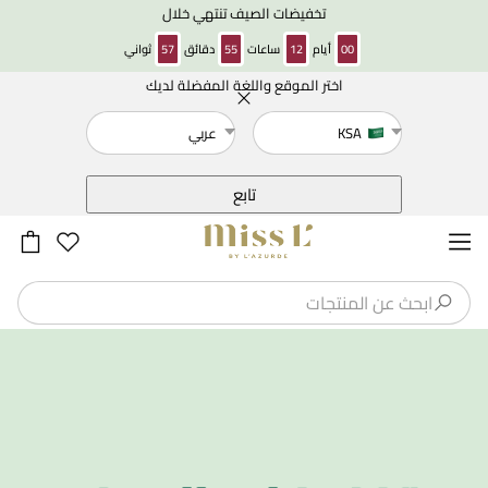
تخفيضات الصيف تنتهي خلال
00
أيام
12
ساعات
55
دقائق
56
ثواني
اختر الموقع واللغة المفضلة لديك
خلف
KSA
عربي
تابع