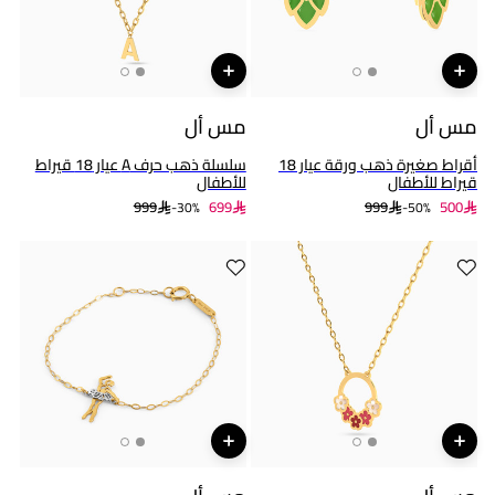
مس أل
مس أل
أقراط صغيرة ذهب ورقة عيار 18
سلسلة ذهب حرف A عيار 18 قيراط
قيراط للأطفال
للأطفال
999
699
999
500
30%-
50%-