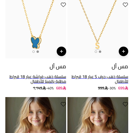
مس أل
مس أل
سلسلة ذهب حرف S عيار 18 قيراط
سلسلة ذهب فراشة عيار 18 قيراط
للأطفال
مطلية بالمينا للأطفال
1,149
689
999
699
40%-
30%-