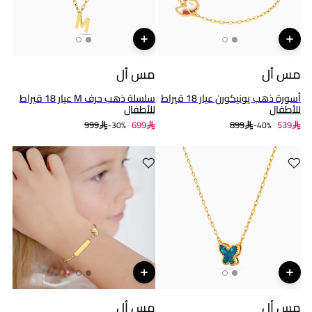
مس أل
مس أل
أسورة ذهب يونيكورن عيار 18 قيراط
سلسلة ذهب حرف M عيار 18 قيراط
للأطفال
للأطفال
999
699
899
539
30%-
40%-
مس أل
مس أل