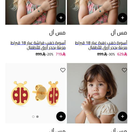
مس أل
مس أل
أسورة ذهب زهرة عيار 18 قيراط
أسورة ذهب فراشة عيار 18 قيراط
مزينة بحجر أزرق للأطفال
مزينة بحجر أزرق للأطفال
899
719
899
629
20%-
30%-
مس أل
مس أل