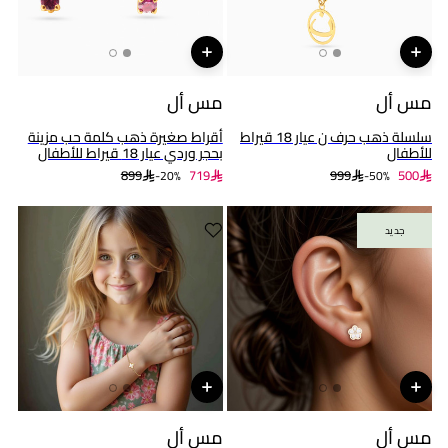
مس أل
مس أل
سلسلة ذهب حرف ن عيار 18 قيراط
أقراط صغيرة ذهب كلمة حب مزينة
للأطفال
بحجر وردي عيار 18 قيراط للأطفال
899
719
999
500
20%-
50%-
جديد
جديد
مس أل
مس أل