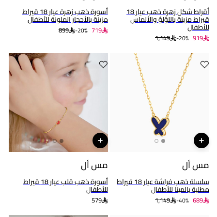
أقراط شكل زهرة ذهب عيار 18
أسورة ذهب زهرة عيار 18 قيراط
قيراط مزينة باللؤلؤ والألماس
مزينة بالأحجار الملونة للأطفال
للأطفال
899
719
20%-
1,149
919
20%-
مس أل
مس أل
سلسلة ذهب فراشة عيار 18 قيراط
أسورة ذهب قلب عيار 18 قيراط
مطلية بالمينا للأطفال
للأطفال
579
1,149
689
40%-