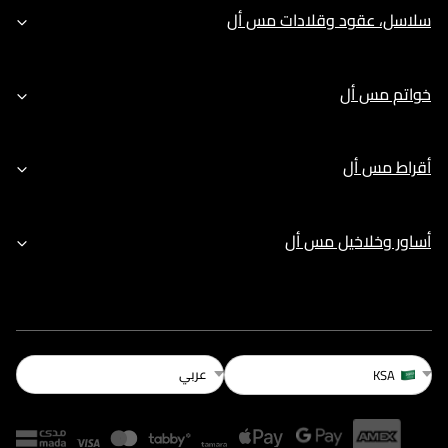
سلاسل، عقود وقلادات مس أل
خواتم مس أل
أقراط مس أل
أساور وخلاخيل مس أل
عربي
KSA