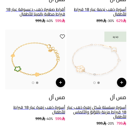
أسورة ذهب نجمة عيار 18 قيراط
أقراط صغيرة ذهب دعسوقة عيار 18
للأطفال
قيراط مطلية بالمينا للأطفال
999
599
899
629
40%-
30%-
جديد
جديد
مس أل
مس أل
أسورة بسلسلة شكل زهرة ذهب عيار
أسورة ذهب زهرة عيار 18 قيراط
18 قيراط مزينة باللؤلؤ والألماس
للأطفال
للأطفال
999
599
40%-
999
799
20%-