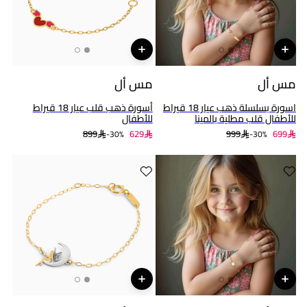
مس أل
مس أل
اسورة بسلسلة ذهب عيار 18 قيراط
أسورة ذهب قلب عيار 18 قيراط
للأطفال قلب مطلية بالمينا
للأطفال
899
629
999
699
30%-
30%-