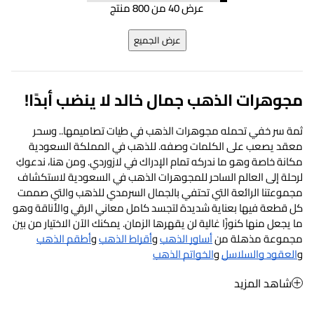
عرض 40 من 800 منتج
عرض الجميع
مجوهرات الذهب
 جمال خالد لا ينضب أبدًا!
ثمة سر خفي تحمله 
مجوهرات الذهب
 في طيات تصاميمها.. وسحر 
معقد يصعب على الكلمات وصفه. للذهب في المملكة السعودية 
مكانة خاصة وهو ما ندركه تمام الإدراك في لازوردي. ومن هنا، ندعوكِ 
لرحلة إلى العالم الساحر للمجوهرات الذهب في السعودية لاستكشاف 
مجموعتنا الرائعة التي تحتفي بالجمال السرمدي للذهب والتي صممت 
كل قطعة فيها بعناية شديدة لتجسد كامل معاني الرقي والأناقة وهو 
ما يجعل منها كنوزًا غالية لن يقهرها الزمان. يمكنك الآن الاختيار من بين 
مجموعة مذهلة من 
أساور الذهب
 و
أقراط الذهب
 و
أطقم الذهب
و
العقود والسلاسل
 و
الخواتم الذهب
شاهد المزيد