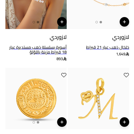
لازوردي
لازوردي
خلخال ذهب عيار 21 قيراط
أسورة بسلسلة ذهب مستديرة عيار
18 قيراط مزينة باللؤلؤ
1,649
893