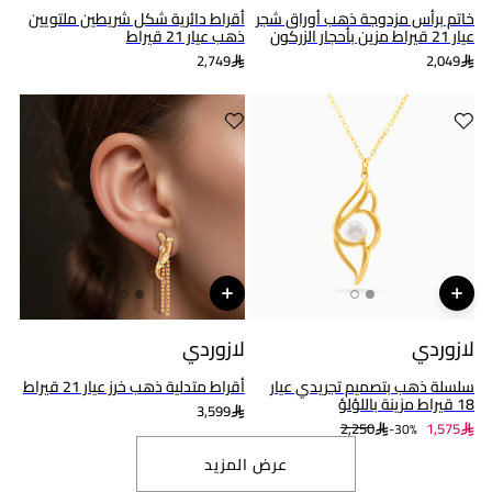
خاتم برأس مزدوجة ذهب أوراق شجر
أقراط دائرية شكل شريطين ملتويين
عيار 21 قيراط مزين بأحجار الزركون
ذهب عيار 21 قيراط
2,749
2,049
لازوردي
لازوردي
سلسلة ذهب بتصميم تجريدي عيار
أقراط متدلية ذهب خرز عيار 21 قيراط
18 قيراط مزينة باللؤلؤ
3,599
2,250
1,575
30%-
عرض المزيد