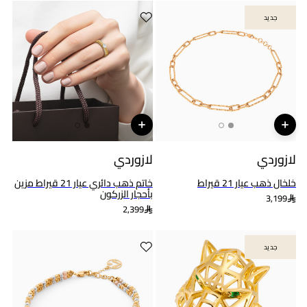
جديد
جديد
لازوردي
لازوردي
خلخال ذهب عيار 21 قيراط
خاتم ذهب دائري عيار 21 قيراط مزين
بأحجار الزركون
3,199
2,399
جديد
جديد