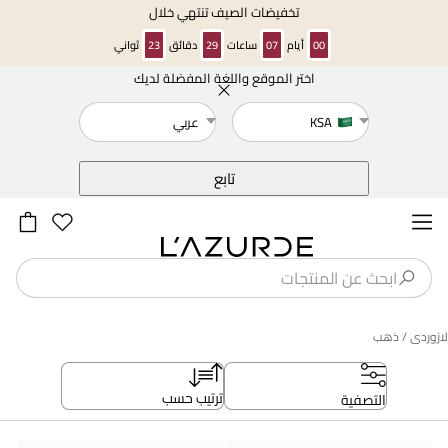
تخفيضات الصيف تنتهي خلال
00
أيام
07
ساعات
29
دقائق
22
ثواني
اختر الموقع واللغة المفضلة لديك
خلف
KSA
عربي
تابع
لازوردى
/ ذهب
ترتيب حسب
التصفية