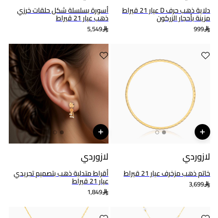
دلاية ذهب حرف D عيار 21 قيراط
أسورة بسلسلة شكل حلقات خرزي
مزينة بأحجار الزركون
ذهب عيار 21 قيراط
5,549
999
لازوردي
لازوردي
خاتم ذهب مزخرف عيار 21 قيراط
أقراط متدلية ذهب بتصميم تجريدي
عيار 21 قيراط
3,699
1,849