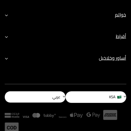
خواتم
أقراط
أساور وخلاخيل
عربي
KSA