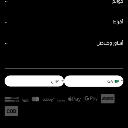
خواتم
أقراط
أساور وخلاخيل
عربي
KSA