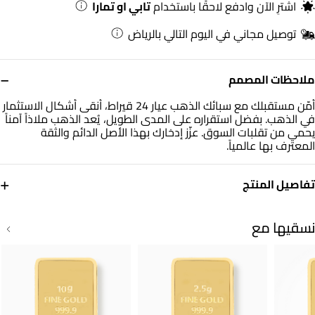
اشترِ الآن وادفع لاحقًا باستخدام
تابي او تمارا
توصيل مجاني في اليوم التالي بالرياض
−
ملاحظات المصمم
أمّن مستقبلك مع سبائك الذهب عيار 24 قيراط، أنقى أشكال الاستثمار
في الذهب. بفضل استقراره على المدى الطويل، يُعد الذهب ملاذاً آمناً
يحمي من تقلبات السوق. عزّز إدخارك بهذا الأصل الدائم والثقة
المعترف بها عالمياً.
+
تفاصيل المنتج
معدن
الوزن
ذهب أصفر 24 قيراط
1.00 جم
نسقيها مع
التشكيلة
العلامة التجارية
ذهب لازوردي
لازوردي
رقم الموديل
27096250004