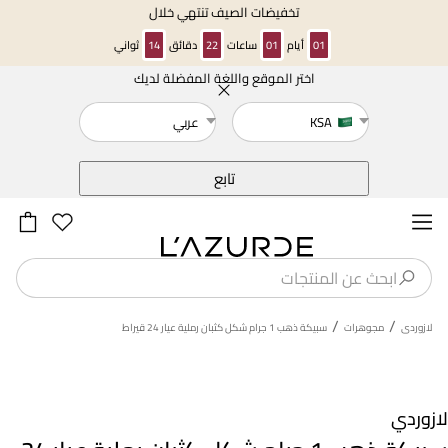
تخفيضات الصيف تنتهي خلال
01
أيام
01
ساعات
22
دقائق
13
ثواني
اختر الموقع واللغة المفضلة لديك
خلف
KSA
عربي
تابع
/
/
لازوردى
مجوهرات
سبيكة ذهب 1 جرام شكل كثبان رملية عيار 24 قيراط
لازوردي