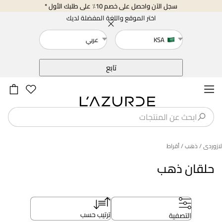
سجل الآن واحصل على خصم 10٪ على طلبك الأول *
اختر الموقع واللغة المفضلة لديك
KSA
عربي
خلف
تابع
لازوردى
/ ذهب
/ أقراط
حلقان ذهب
ترتيب حسب
التصفية