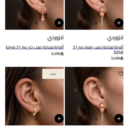
لازوردي
لازوردي
أقراط متدلية ذهب زهرة عيار 21
أقراط متدلية ذهب خرز عيار 21 قيراط
قيراط
3,499
3,499
جديد
جديد