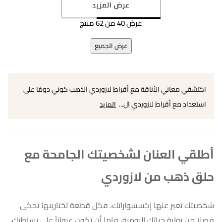
عرض المزيد
عرض 40 من 62 منتج
عرض الجميع
اكتشفي معاني الأناقة مع أقراط لازوردي الذهب كوني دومًا على
استعداد مع أقراط لازوردي ال...
المزيد
أطلقي العنان لشخصيتك الجامحة مع
حلق ذهب من لازوردي
شخصيتك تعبر عنها إكسسواراتك، فكل قطعة تختارينها تحكى
فصلا من رواية حياتك اليومية، فإما أن تكون عنواناً على بساطتك،