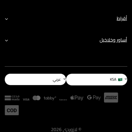
أقراط
أساور وخلاخيل
عربي
KSA
©
لازوردى
2026