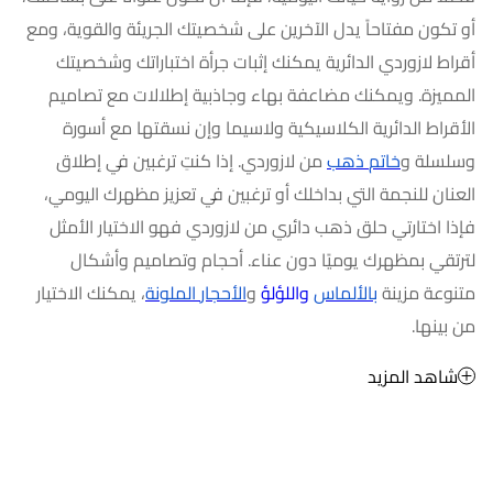
أو تكون مفتاحاً يدل الآخرين على شخصيتك الجريئة والقوية، ومع
أقراط لازوردي الدائرية يمكنك إثبات جرأة اختباراتك وشخصيتك
المميزة. ويمكنك مضاعفة بهاء وجاذبية إطلالات مع تصاميم
الأقراط الدائرية الكلاسيكية ولاسيما وإن نسقتها مع أسورة
وسلسلة و
خاتم
ذهب
من لازوردي. إذا كنتِ ترغبين في إطلاق
العنان للنجمة التي بداخلك أو ترغبين في تعزيز مظهرك اليومي
،
فإذا اختارتي
حلق ذهب دائري من لازوردي
فهو الاختيار الأمثل
لترتقي بمظهرك يوميًا دون عناء. أحجام وتصاميم وأشكال
متنوعة مزينة
بالألماس
واللؤلؤ
و
الأحجار
الملونة
، يمكنك الاختيار
من بينها.
شاهد المزيد