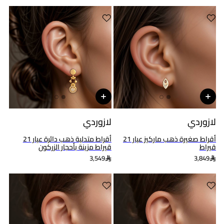
لازوردي
لازوردي
أقراط صغيرة ذهب ماركيز عيار 21
أقراط متدلية ذهب دائرة عيار 21
قيراط
قيراط مزينة بأحجار الزركون
3,549
3,849