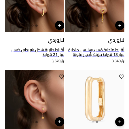
لازوردي
لازوردي
أقراط متدلية ذهب بسلاسل متدلية
أقراط دائرية شكل شريطين ذهب
عيار 18 قيراط مزينة بأحجار ملونة
عيار 21 قيراط
3,349
3,349