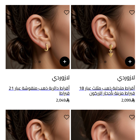
لازوردي
لازوردي
أقراط متدلية ذهب مثلث عيار 18
أقراط دائرية ذهب منقوشة عيار 21
قيراط مزينة بأحجار الزركون
قيراط
2,049
2,099