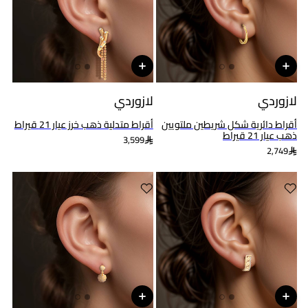
لازوردي
لازوردي
أقراط دائرية شكل شريطين ملتويين
أقراط متدلية ذهب خرز عيار 21 قيراط
ذهب عيار 21 قيراط
3,599
2,749