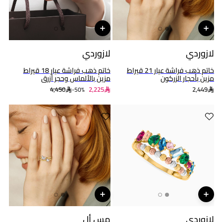
لازوردي
لازوردي
خاتم ذهب فراشة عيار 21 قيراط
خاتم ذهب فراشة عيار 18 قيراط
مزين بأحجار الزركون
مزين بالألماس وحجر أزرق
4,450
2,225
2,449
50%-
لازوردي
مس أل