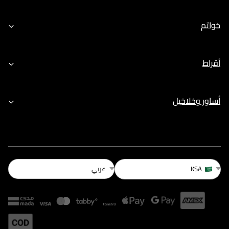
خواتم
أقراط
أساور وخلاخيل
عربي
KSA