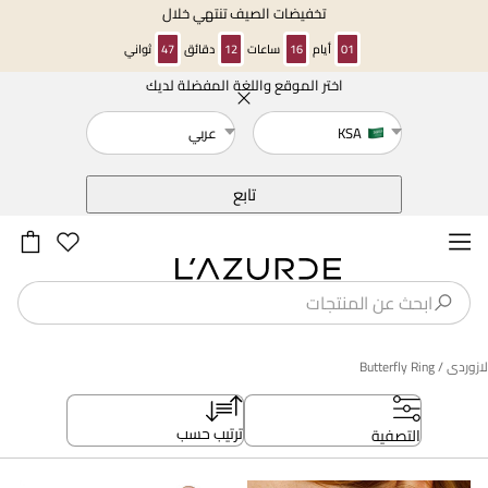
تخفيضات الصيف تنتهي خلال
01
أيام
16
ساعات
12
دقائق
47
ثواني
اختر الموقع واللغة المفضلة لديك
خلف
KSA
عربي
تابع
لازوردى
/ Butterfly Ring
ترتيب حسب
التصفية