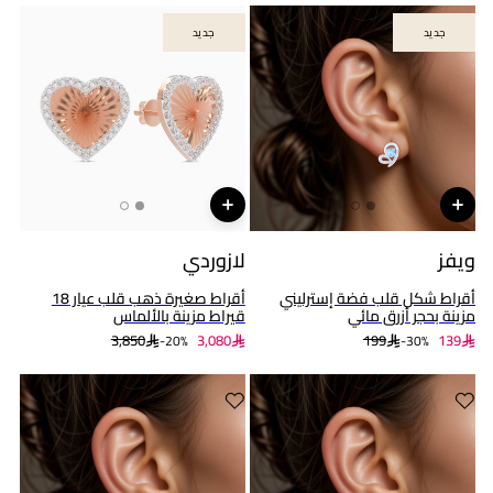
جديد
جديد
جديد
جديد
ويفز
لازوردي
أقراط شكل قلب فضة إسترليني
أقراط صغيرة ذهب قلب عيار 18
مزينة بحجر أزرق مائي
قيراط مزينة بالألماس
3,850
3,080
199
139
20%-
30%-