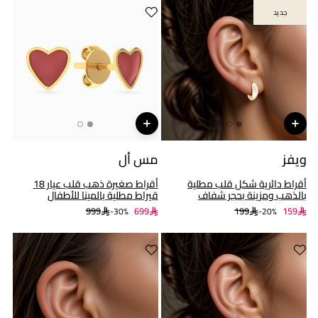
جديد
جديد
ويفز
مس أل
أقراط دائرية شكل قلب مطلية
أقراط صغيرة ذهب قلب عيار 18
بالذهب ومزينة بحجر شفاف
قيراط مطلية بالمينا للأطفال
999
699
199
159
30%-
20%-