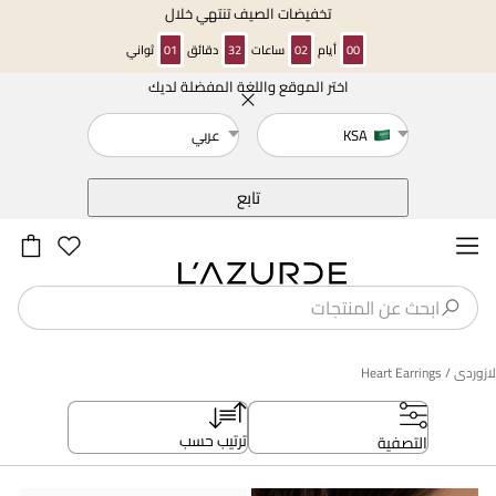
تخفيضات الصيف تنتهي خلال
00
أيام
02
ساعات
32
دقائق
01
ثواني
اختر الموقع واللغة المفضلة لديك
خلف
KSA
عربي
تابع
لازوردى
/ Heart Earrings
ترتيب حسب
التصفية