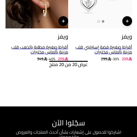
ويفز
ويفز
أقراط صغيرة فضة إسترليني قلب
أقراط صغيرة مطلية بالذهب قلب
مزينة بألماس مختبرات
مزينة بألماس مختبرات
349
209
299
209
40%-
30%-
عرض 20 من 20 منتج
سجّلوا الآن
اشتركوا للحصول على إشعارات بشأن أحدث المنتجات والعروض