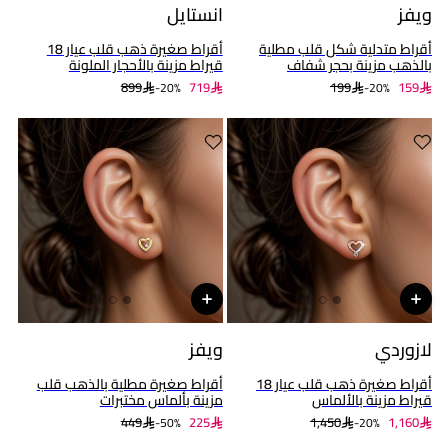
ويفز
انستايل
أقراط متدلية شكل قلب مطلية
أقراط صغيرة ذهب قلب عيار 18
بالذهب مزينة بحجر شفاف
قيراط مزينة بالأحجار الملونة
899
719
199
159
20%-
20%-
لازوردي
ويفز
أقراط صغيرة ذهب قلب عيار 18
أقراط صغيرة مطلية بالذهب قلب
قيراط مزينة بالألماس
مزينة بألماس مختبرات
449
225
1,450
1,160
50%-
20%-