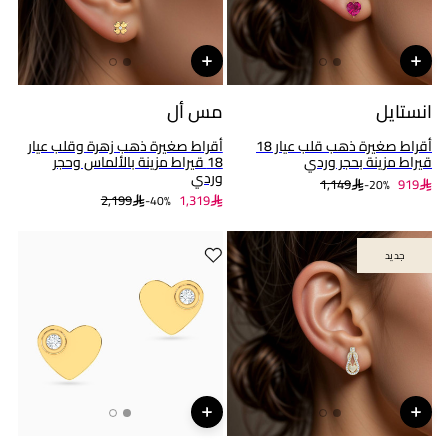
انستايل
مس أل
أقراط صغيرة ذهب قلب عيار 18
أقراط صغيرة ذهب زهرة وقلب عيار
قيراط مزينة بحجر وردي
18 قيراط مزينة بالألماس وحجر
وردي
1,149
919
20%-
2,199
1,319
40%-
جديد
جديد