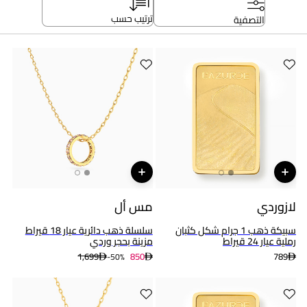
ترتيب حسب
التصفية
لازوردي
مس أل
سبيكة ذهب 1 جرام شكل كثبان
سلسلة ذهب دائرية عيار 18 قيراط
رملية عيار 24 قيراط
مزينة بحجر وردي
1,699
850
789
50%-