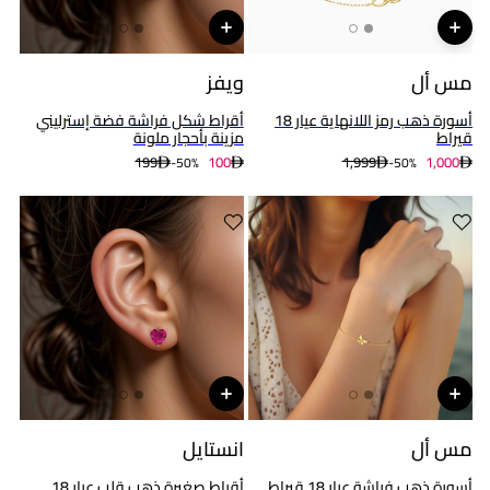
مس أل
ويفز
أسورة ذهب رمز اللانهاية عيار 18
أقراط شكل فراشة فضة إسترليني
قيراط
مزينة بأحجار ملونة
199
100
1,999
1,000
50%-
50%-
مس أل
انستايل
أسورة ذهب فراشة عيار 18 قيراط
أقراط صغيرة ذهب قلب عيار 18