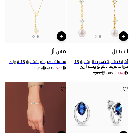
انستايل
مس أل
أقراط متدلية ذهب دائرية عيار 18
سلسلة ذهب فراشة عيار 18 قيراط
قيراط مزينة باللؤلؤ وحجر أزرق
1,349
944
30%-
1,499
1,049
30%-