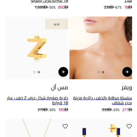
شجر
18 قيراط مزين باللؤلؤ
1,699
850
239
78
50%-
67%-
جديد
جديد
ويفز
مس أل
سلسلة مطلية بالذهب دائرية مزينة
دلاية صغيرة شكل حرف Z ذهب عيار
بحجر شفاف
18 قيراط
279
195
339
271
30%-
20%-