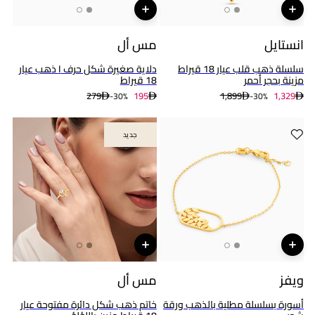
انستايل
مس أل
سلسلة ذهب قلب عيار 18 قيراط
دلاية صغيرة شكل حرف I ذهب عيار
مزينة بحجر أحمر
18 قيراط
279
195
1,899
1,329
30%-
30%-
جديد
جديد
ويفز
مس أل
أسورة بسلسلة مطلية بالذهب ورقة
خاتم ذهب شكل دائرة مفتوحة عيار