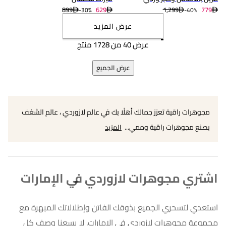
899
629
1,299
779
30%-
40%-
عرض المزيد
عرض 40 من 1728 منتج
عرض الجميع
مجوهرات راقية تعزز جمالك أهلًا بك في عالم لازوردي ، عالم الشغف
بصنع مجوهرات راقية وممي...
المزيد
اشتري مجوهرات لازوردي في الإمارات
استعدي لتسحري الجميع بذوقك الفاتن وإطلالاتك المبهرة مع
مجموعة مجوهرات لازوردي في الإمارات. لا يسعنا وصف كل