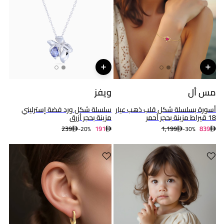
مس أل
ويفز
أسورة بسلسلة شكل قلب ذهب عيار
سلسلة شكل ورد فضة إسترليني
18 قيراط مزينة بحجر أحمر
مزينة بحجر أزرق
239
191
1,199
839
20%-
30%-