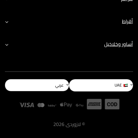
أقراط
أساور وخلاخيل
عربي
UAE
©
لازوردى
2026