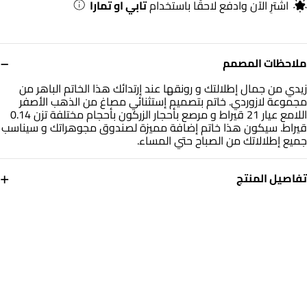
اشترِ الآن وادفع لاحقًا باستخدام
تابي او تمارا
−
ملاحظات المصمم
زيدي من جمال إطلالتك و رونقها عند إرتدائك هذا الخاتم الباهر من
مجموعة لازوردي. خاتم بتصميم إستثنائي مصاغ من الذهب الأصفر
اللامع عيار 21 قيراط و مرصع بأحجار الزركون بأحجام مختلفة تزن 0.14
قيراط. سيكون هذا خاتم إضافة مميزة لصندوق مجوهراتك و سيناسب
جميع إطلالاتك من الصباح حتي المساء.
+
تفاصيل المنتج
معدن
حجر
ذهب أصفر 21 قيراط
حجر الزركون
مقاس الخاتم
الوزن
14
3.38 جم
التشكيلة
العلامة التجارية
ذهب لازوردي
لازوردي