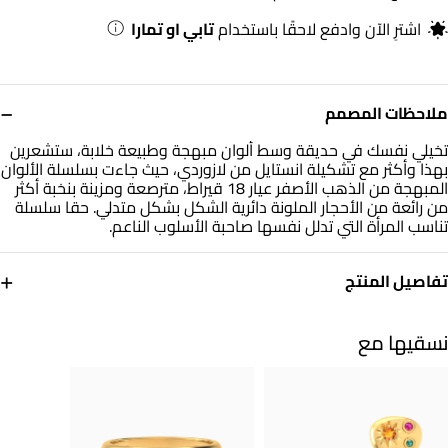
اشترِ الآن وادفع لاحقًا باستخدام
تابي او تمارا
−
ملاحظات المصمم
تخيلي نفسك في حديقة وسط ألوان مبهجة وطبيعة خلابة، ستشعرين
بهذا وأكثر مع تشكيلة انستايل من لازوردي، حيث جاءت بسلسلة الألوان
المبهجة من الذهب الأصفر عيار 18 قيراط، مترصعة ومزينة بنخبة أكثر
من رائعة من الأحجار الملونة دائرية الشكل بشكل متدلي. حقا سلسلة
تناسب المرأة التي تدلل نفسها صاحبة الأسلوب الناعم.
+
تفاصيل المنتج
معدن
حجر
ذهب أصفر 18 قيراط
أحجار ملونة
نسقيها مع
أبعاد السلسلة
العلامة التجارية
طول: 42 سم
انستايل
رقم الموديل