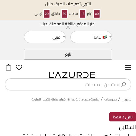
تنتهي تخفيضات الصيف خلال
00
أيام
13
ساعات
39
دقائق
19
ثواني
اختر الموقع واللغة المفضلة لديك
خلف
UAE
عربي
تابع
/
/
لازوردى
مجوهرات
سلسلة ذهب دائرية عيار 18 قيراط مزينة بالأحجار الملونة
باقي 2 فقط
انستايل