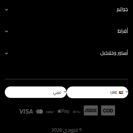
خواتم
أقراط
أساور وخلاخيل
عربي
UAE
©
لازوردى
2026