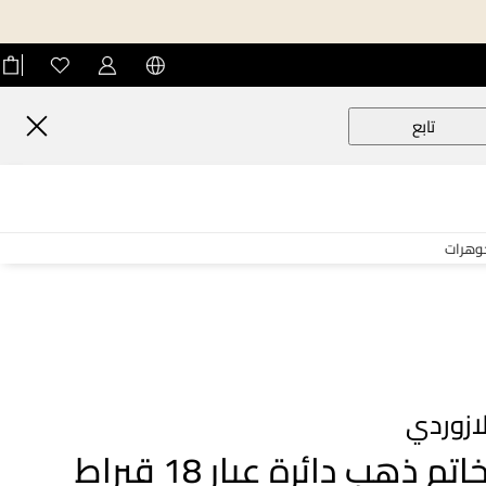
تابع
جوهرات
ازوردي
خاتم ذهب دائرة عيار 18 قيراط