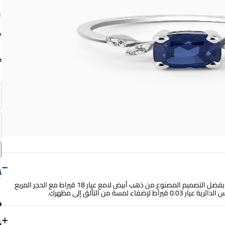
م
−
ستحبين اقتناء هذا الخاتم الكلاسيكي ضمن مجموعة مجوهراتكِ وذلك بفضل التصميم المصنوع من ذهب أبيض لامع عيار 18 قيراط مع الحجر المربع
من التألق إلى مظهركِ.
+