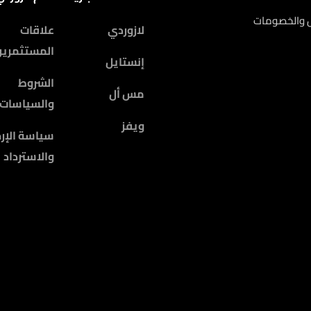
ض والخصومات
لازوردي
علاقات
المستثمرين
إنستايل
الشروط
مس أل
والسياسات
ويفز
سياسة الإرج
والاسترداد