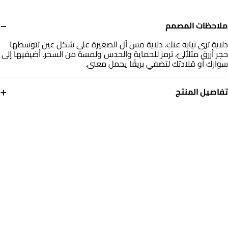
−
ملاحظات المصمم
دلاية ترى نيابة عنك. دلاية مس أل الصغيرة على شكل عين تتوسطها
حجر أزرق متلألئ، ترمز للحماية والحدس ولمسة من السحر. أضيفيها إلى
سوارك أو قلادتك لتضفي بريقًا يحمل معنى.
+
تفاصيل المنتج
معدن
حجر
ذهب أصفر 14 قيراط
أحجار ملونة
العلامة التجارية
رقم الموديل
مس أل
101141800252001