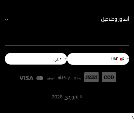
أساور وخلاخيل
عربي
UAE
©
لازوردى
2026
\