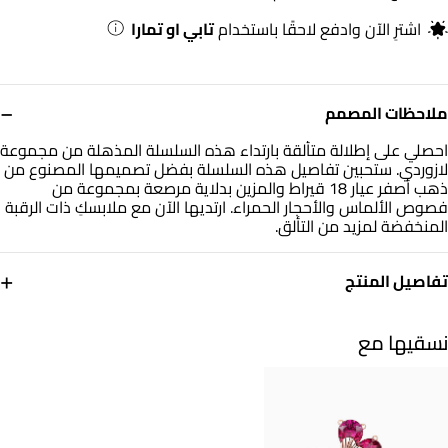
اشترِ الآن وادفع لاحقًا باستخدام
تابي او تمارا
−
ملاحظات المصمم
احصلي على إطلالة متألقة بارتداء هذه السلسلة المذهلة من مجموعة
لازوردي. ستحبين تفاصيل هذه السلسلة بفضل تصميمها المصنوع من
ذهب أصفر عيار 18 قيراط والمزين بدلاية مرصعة بمجموعة من
فصوص الألماس والأحجار الحمراء. ارتديها الآن مع ملابسكِ ذات الرقبة
المنخفضة لمزيد من التألق.
+
تفاصيل المنتج
معدن
الألماس
ذهب أصفر 18 قيراط
0.11 قيراط
نسقيها مع
حجر
أبعاد السلسلة
أحجار ملونة
طول: 42 سم
التشكيلة
العلامة التجارية