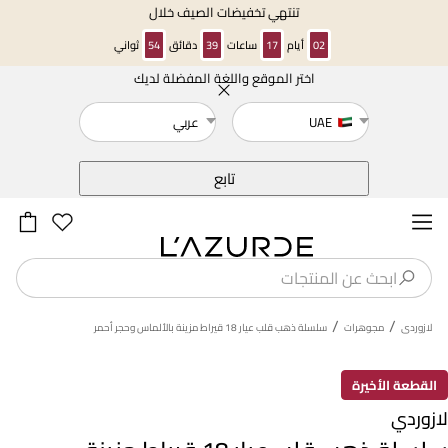
تنتهي تخفيضات الصيف خلال
02
أيام
17
ساعات
39
دقائق
53
ثواني
اختر الموقع واللغة المفضلة لديك
خلف
UAE
عربي
تابع
/
/
لازوردى
مجوهرات
سلسلة ذهب قلب عيار 18 قيراط مزينة بالألماس وحجر أحمر
القطعة الأخيرة
لازوردي