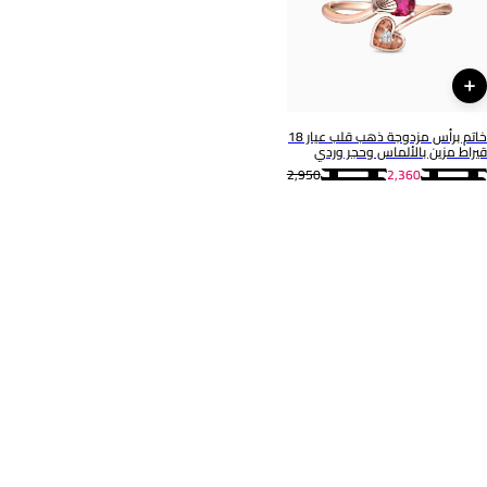
مجوهرات لازوردي
لازوردي
رقم الموديل
PD86885
خاتم برأس مزدوجة ذهب قلب عيار 18
قيراط مزين بالألماس وحجر وردي
2,950
2,360