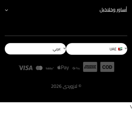
أساور وخلاخيل
عربي
UAE
©
لازوردى
2026
\