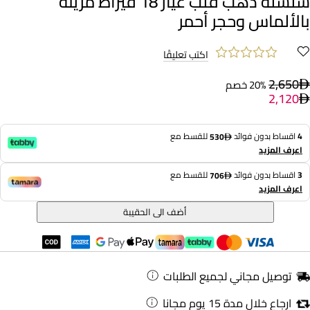
سلسلة ذهب قلب عيار 18 قيراط مزينة
بالألماس وحجر أحمر
اكتب تعليقًا
2,650
20% خصم
2,120
4
اقساط بدون فوائد
للقسط مع
530
اعرف المزيد
3
اقساط بدون فوائد
للقسط مع
706
اعرف المزيد
أضف الى الحقيبة
توصيل مجاني لجميع الطلبات
ارجاع خلال مدة 15 يوم مجانا