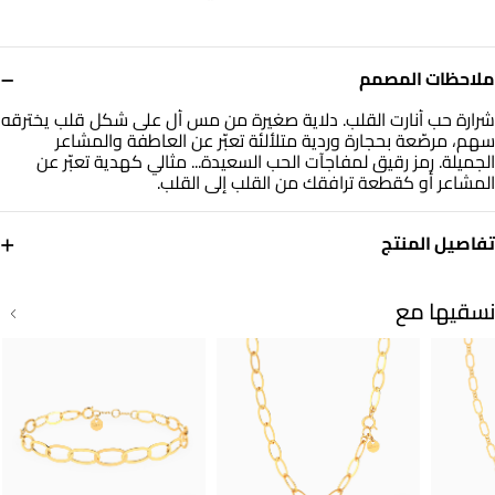
−
ملاحظات المصمم
شرارة حب أنارت القلب. دلاية صغيرة من مس أل على شكل قلب يخترقه
سهم، مرصّعة بحجارة وردية متلألئة تعبّر عن العاطفة والمشاعر
الجميلة. رمز رقيق لمفاجآت الحب السعيدة... مثالي كهدية تعبّر عن
المشاعر أو كقطعة ترافقك من القلب إلى القلب.
+
تفاصيل المنتج
معدن
حجر
ذهب أصفر 18 قيراط
أحجار ملونة
نسقيها مع
العلامة التجارية
رقم الموديل
مس أل
21053110057