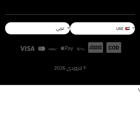
عربي
UAE
©
لازوردى
2026
\