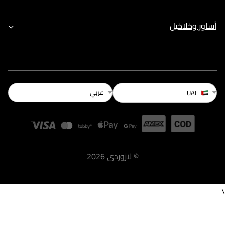
أساور وخلاخيل
عربي
UAE
©
لازوردى
2026
\