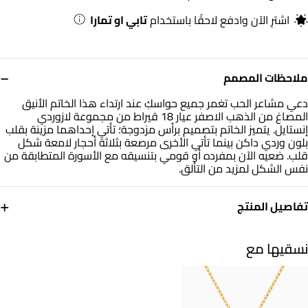
اشترِ الآن وادفع لاحقًا باستخدام
تابي او تمارا
−
ملاحظات المصمم
دعي مشاعر الحب تغمر جميع حواسكِ عند ارتداء هذا الخاتم الأنيق
المصاغ من الذهب الاصفر عيار 18 قيراط من مجموعة لازوردي
إنستايل. يتميز الخاتم بتصميم برأس مزدوجة؛ تأتي إحداهما مزينة بقلب
بلون وردي داكن بينما تأتي الأخرى مرصعة بثلاثة أحجار لامعة شكل
قلب. ضعيه الآن بمفرده أو قومي بتنسيقه مع الأسورة المتطابقة من
نفس الشكل لمزيد من التألق.
+
تفاصيل المنتج
معدن
حجر
ذهب أصفر 18 قيراط
أحجار ملونة
نسقيها مع
مقاس الخاتم
العلامة التجارية
14
انستايل