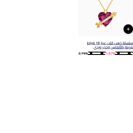
رقم الموديل
111104180315
سلسلة ذهب قلب عيار 18 قيراط
مزينة بالألماس وحجر وردي
2,799
1,679