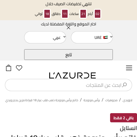
تنتهي تخفيضات الصيف خلال
02
أيام
21
ساعات
11
دقائق
17
ثواني
اختر الموقع واللغة المفضلة لديك
خلف
UAE
عربي
تابع
/
/
/
لازوردى
مجوهرات
برأس مزدوجة
خاتم برأس مزدوجة ذهب قلب عيار 18 قيراط مزين بحجر وردي
باقي 2 فقط
انستايل