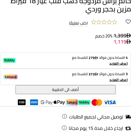
خاتم برأس مزدوجة ذهب قلب عيار 18 قيراط
مزين بحجر وردي
اكتب تعليقًا
1,399
20% خصم
1,119
4
اقساط بدون فوائد
للقسط مع
279
اعرف المزيد
3
اقساط بدون فوائد
للقسط مع
373
اعرف المزيد
أضف الى الحقيبة
توصيل مجاني لجميع الطلبات
ارجاع خلال مدة 15 يوم مجانا