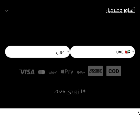
أساور وخلاخيل
عربي
UAE
©
لازوردى
2026
\