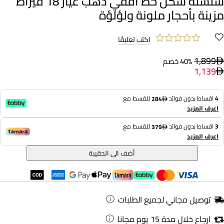
سلسلة شكل خط أفقي ذهب عيار 18 قيراط
مزينة بأحجار ملونة ولؤلؤة
اكتب تعليقًا
1,899
40% خصم
1,139
4
اقساط بدون فوائد
للقسط مع
284
اعرف المزيد
3
اقساط بدون فوائد
للقسط مع
379
اعرف المزيد
أضف الى الحقيبة
توصيل مجاني لجميع الطلبات
ارجاع خلال مدة 15 يوم مجانا