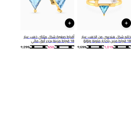
خاتم شكل هندسي من الذهب عيار
أقراط صغيرة شكل مثلثي ذهب عيار
18 قيراط مزين بأحجار ملونة ولؤلؤ
18 قيراط مزينة بحجر أزرق مائي
1,299
650
1,699
1,019