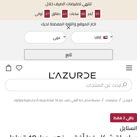
تنتهي تخفيضات الصيف خلال
01
أيام
05
ساعات
41
دقائق
37
ثواني
اختر الموقع واللغة المفضلة لديك
خلف
UAE
عربي
تابع
/
/
لازوردى
مجوهرات
سلسلة شكل خط أفقي ذهب عيار 18 قيراط مزينة بأحجار ملونة ولؤلؤة
باقي 2 فقط
انستايل