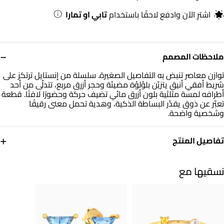
اشترِ الآن وادفع لاحقًا باستخدام
تابي او تمارا
−
ملاحظات المصمم
توازن معاصر تنبض به التفاصيل الصغيرة. سلسلة من إنستايل ترتكز على
شريط أفقي أنيق يتزيّن بلؤلؤة مضيئة وحجر أزرق مربع، تتدلّى من أحد
أطرافه لمسة مثلثية بلون أزرق مائي تضيف حركة وحضورًا لافتًا. قطعة
تعبّر عن ذوق يقدّر البساطة الذكية، وهدية تحمل معنى رقيقًا
وشخصية واضحة.
+
تفاصيل المنتج
معدن
حجر
ذهب أصفر 18 قيراط
أحجار ملونة
نسقيها مع
العلامة التجارية
رقم الموديل
انستايل
111406180095