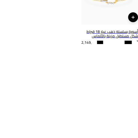
أسورة بسلسلة ذهب عيار 18 قيراط
شكل مستطيل مزينة بالألماس
2,149