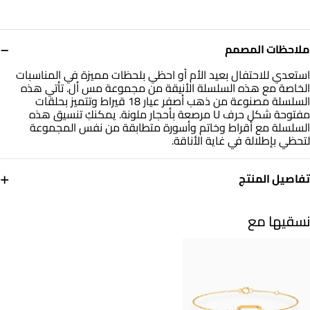
−
ملاحظات المصمم
استعدي للاحتفال بعيد الأم أو احظي بلحظات مميزة في المناسبات
الخاصة مع هذه السلسلة الأنيقة من مجموعة مس أل. تأتي هذه
السلسلة مصنوعة من ذهب أصفر عيار 18 قيراط وتتميز بحلقات
مفتوحة شكل حرف U مرصعة بأحجار ملونة. يمكنكِ تنسيق هذه
السلسلة مع أقراط وخاتم وأسورة متطابقة من نفس المجموعة
لتحظي بإطلالة في غاية الأناقة.
+
تفاصيل المنتج
معدن
حجر
ذهب أصفر 18 قيراط
أحجار ملونة
نسقيها مع
أبعاد السلسلة
العلامة التجارية
طول: 42 سم
مس أل
رقم الموديل
21046111079