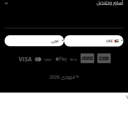
أساور وخلاخيل
عربي
UAE
©
لازوردى
2026
\