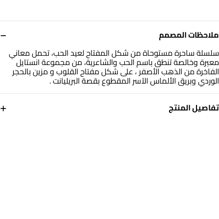
−
ملاحظات المصمم
سلسلة ساحرة مستوحاة من شكل المفتاح لعيد الحب، تحمل معاني
معبرة وخالصة تنطق باسم الحب والشاعرية، من مجموعة انستايل
الفاخرة من الذهب الأصفر ، على شكل مفتاح القلوب و مزين بالحجر
الوردي وبريق الألماس الآسر المقطوع بقصة البريليانت .
+
تفاصيل المنتج
معدن
الألماس
ذهب أصفر 18 قيراط
0.085
قيراط
حجر
أبعاد السلسلة
أحجار ملونة
طول: 40 سم
العلامة التجارية
رقم الموديل
انستايل
111404130088