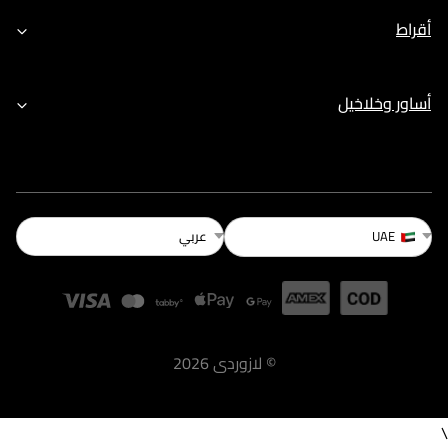
أقراط
أساور وخلاخيل
عربي
UAE
©
لازوردى
2026
\