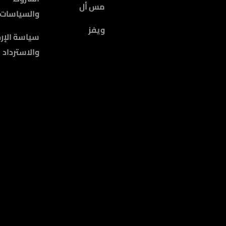
مس أل
والسياسات
ويفز
سياسة الإرج
والاسترداد