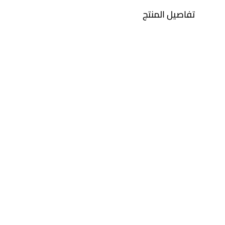
تفاصيل المنتج
معدن
حجر
ذهب أصفر 18 قيراط
مطلي بالمينا
التشكيلة
العلامة التجارية
للأطفال
مس أل