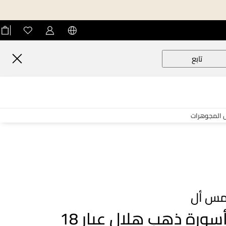
تابع
ّ المجوهرات
س أل
أسورة ذهب هلال عيار 18