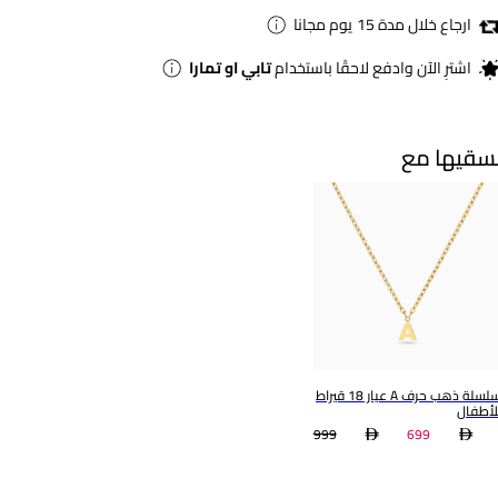
ارجاع خلال مدة 15 يوم مجانا
اشترِ الآن وادفع لاحقًا باستخدام
تابي او تمارا
سقيها مع
سلسلة ذهب حرف A عيار 18 قيراط
لأطفال
999
699