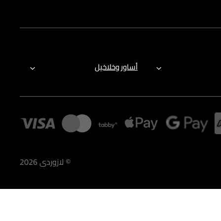
أساور وخلاخيل
©
لازوردى
2026