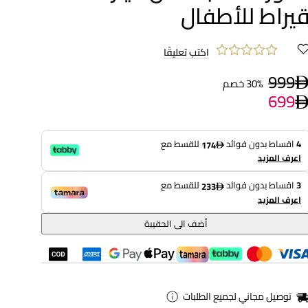
يراط للأطفال
اكتب تعليقًا
999
30% خصم
699
4
اقساط بدون فوائد
للقسط مع
174
اعرف المزيد
3
اقساط بدون فوائد
للقسط مع
233
اعرف المزيد
أضف الى الحقيبة
توصيل مجاني لجميع الطلبات