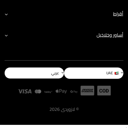
أقراط
أساور وخلاخيل
عربي
UAE
©
لازوردى
2026