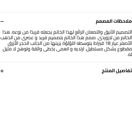
−
ملاحظات المصمم
التصميم الأنيق واللمعان الرائع لهذا الخاتم يجعله فريدًا من نوعه. هذا
الخاتم من لازوردى. صمم هذا الخاتم بتصميم فريد و عصرى من الذهب
الأصفر عيار 18 قيراط يتوسطه اللؤلؤة يزينها من الجانب الحجر الأزرق
مقطوع بشكل مستطيل. ارتديه و انعمى بخطى واثقة وتوهج لا مثيل
له.
+
تفاصيل المنتج
معدن
حجر
ذهب أصفر 18 قيراط
أحجار ملونة
مقاس الخاتم
العلامة التجارية
14
انستايل
رقم الموديل
111106140007