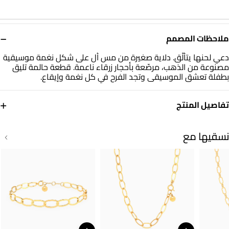
−
ملاحظات المصمم
دعي لحنها يتألّق. دلاية صغيرة من مس أل على شكل نغمة موسيقية
مصنوعة من الذهب، مرصّعة بأحجار زرقاء ناعمة. قطعة حالمة تليق
بطفلة تعشق الموسيقى وتجد الفرح في كل نغمة وإيقاع.
+
تفاصيل المنتج
معدن
حجر
ذهب أصفر 18 قيراط
أحجار ملونة
نسقيها مع
العلامة التجارية
رقم الموديل
مس أل
21053110096