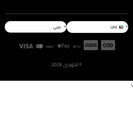
عربي
UAE
©
لازوردى
2026
\