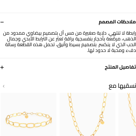
−
ملاحظات المصمم
رابطة لا تنتهي. دلاية صغيرة من مس أل بتصميم بيضاوي ممدود من
الذهب، مرصّعة بأحجار بنفسجية براقة تعبّر عن الترابط الأبدي وجمال
الحب الذي لا ينكسر. بتصميم بسيط وأنيق، تحمل هذه القطعة رسالة
دفء ومحبة لا حدود لها.
+
تفاصيل المنتج
معدن
حجر
ذهب أصفر 18 قيراط
أحجار ملونة
نسقيها مع
العلامة التجارية
رقم الموديل
مس أل
21053110101