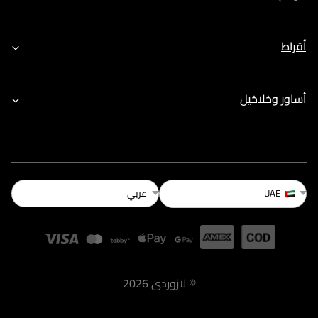
أقراط
أساور وخلاخيل
عربي
UAE
©
لازوردى
2026