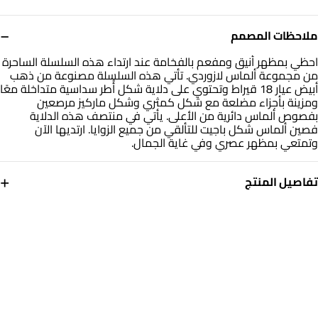
−
ملاحظات المصمم
احظي بمظهر أنيق ومفعم بالفخامة عند ارتداء هذه السلسلة الساحرة
من مجموعة ألماس لازوردي. تأتي هذه السلسلة مصنوعة من ذهب
أبيض عيار 18 قيراط وتحتوي على دلاية شكل أُطر سداسية متداخلة معًا
ومزينة بأجزاء مضلعة مع شكل كمثري وشكل ماركيز مرصعين
بفصوص ألماس دائرية من الأعلى. يأتي في منتصف هذه الدلاية
فصين ألماس شكل باجيت للتألقي من جميع الزوايا. ارتديها الآن
وتمتعي بمظهر عصري وفي غاية الجمال.
+
تفاصيل المنتج
معدن
الألماس
ذهب أبيض 18 قيراط
0.05 قيراط
أبعاد السلسلة
التشكيلة
طول: 42 سم
مجوهرات لازوردي
العلامة التجارية
رقم الموديل
لازوردي
EPC00014