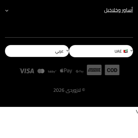
أساور وخلاخيل
عربي
UAE
©
لازوردى
2026
\