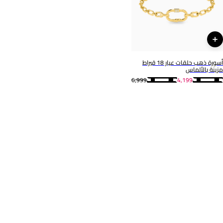
أسورة ذهب حلقات عيار 18 قيراط
مزينة بالألماس
6,999
4,199