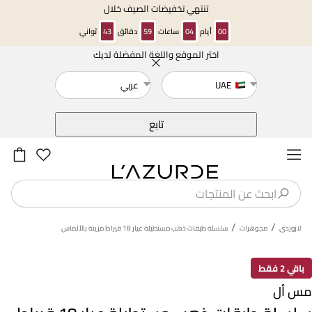
تنتهي تخفيضات الصيف خلال
00
أيام
04
ساعات
59
دقائق
42
ثواني
اختر الموقع واللغة المفضلة لديك
خلف
UAE
عربي
تابع
/
/
لازوردى
مجوهرات
سلسلة طبقات ذهب مستطيلة عيار 18 قيراط مزينة بالألماس
باقي 2 فقط
مس أل