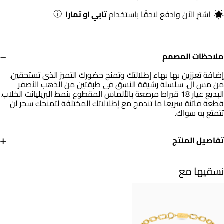
اشترِ الآن وادفع لاحقًا باستخدام
تابي او تمارا
−
ملاحظات المصمم
إضافة تعززين بها بهاء إطلالتك وتمنح حضورك التميز الذى تستحقين.
من مس ال. سلسلة رشيقة النسق فى طبقتين من الذهب الأصفر
البديع عيار 18 قيراط مرصعة بالألماس المقطوع بنمط البريليانت الخلاب.
قطعة فاتنة سريعا ما تندمج مع إطلالاتك المختلفة لتمنحك سحر لن
تتمتع به سواك.
+
تفاصيل المنتج
معدن
التشكيلة
ذهب أصفر 18 قيراط
كنوز براقة
نسقيها مع
العلامة التجارية
رقم الموديل
مس أل
21046110680