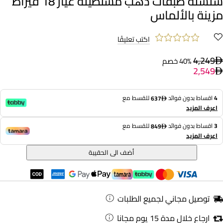
سلسلة طبقات ذهب مستطيلة عيار 18 قيراط
مزينة بالألماس
اكتب تعليقًا
4,249
40% خصم
2,549
4
اقساط بدون فوائد
للقسط مع
637
اعرف المزيد
3
اقساط بدون فوائد
للقسط مع
849
اعرف المزيد
أضف الى الحقيبة
توصيل مجاني لجميع الطلبات
ارجاع خلال مدة 15 يوم مجانا