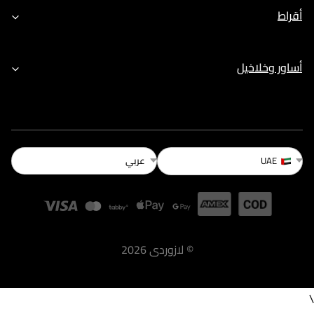
أقراط
أساور وخلاخيل
عربي
UAE
©
لازوردى
2026
\