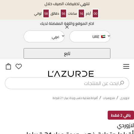
تنتهي تخفيضات الصيف خلال
00
أيام
16
ساعات
56
دقائق
58
ثواني
اختر الموقع واللغة المفضلة لديك
خلف
UAE
عربي
تابع
/
/
لازوردى
مجوهرات
أقراط متدلية ذهب وردة عيار 21 قيراط
باقي 2 فقط
لازوردي