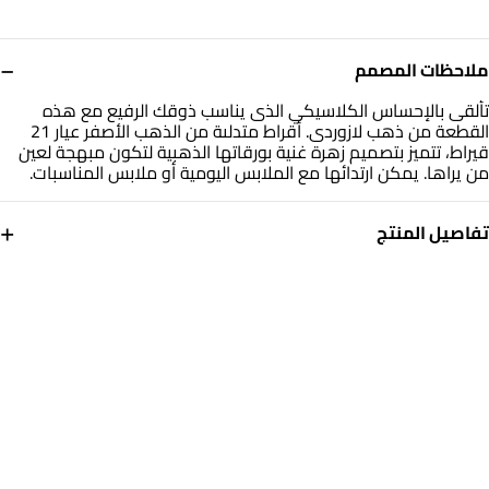
−
ملاحظات المصمم
تألقى بالإحساس الكلاسيكي الذى يناسب ذوقك الرفيع مع هذه
القطعة من ذهب لازوردى. أقراط متدلىة من الذهب الأصفر عيار 21
قيراط، تتميز بتصميم زهرة غنية بورقاتها الذهبية لتكون مبهجة لعين
من يراها. يمكن ارتدائها مع الملابس اليومية أو ملابس المناسبات.
+
تفاصيل المنتج
معدن
الوزن
ذهب أصفر 21 قيراط
3.51 جم
التشكيلة
العلامة التجارية
ذهب لازوردي
لازوردي
رقم الموديل
22003110011