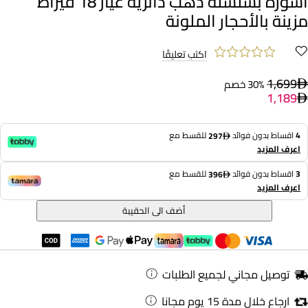
أسورة بسلسلة ذهب دائرية عيار 18 قيراط
مزينة بالأحجار الملونة
اكتب تعليقًا
1,699
30% خصم
1,189
4
اقساط بدون فوائد
للقسط مع
297
اعرف المزيد
3
اقساط بدون فوائد
للقسط مع
396
اعرف المزيد
أضف الى الحقيبة
توصيل مجاني لجميع الطلبات
ارجاع خلال مدة 15 يوم مجانا