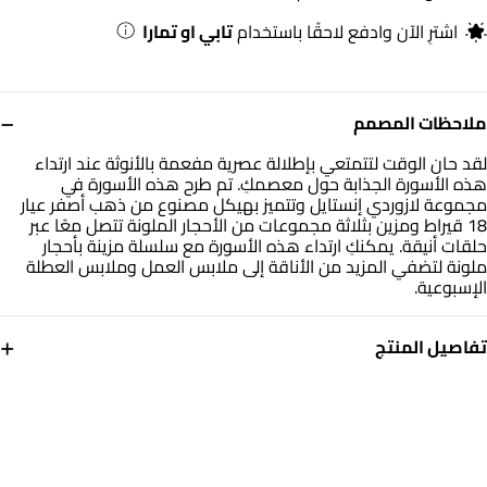
اشترِ الآن وادفع لاحقًا باستخدام
تابي او تمارا
−
ملاحظات المصمم
لقد حان الوقت لتتمتعي بإطلالة عصرية مفعمة بالأنوثة عند ارتداء
هذه الأسورة الجذابة حول معصمكِ. تم طرح هذه الأسورة في
مجموعة لازوردي إنستايل وتتميز بهيكل مصنوع من ذهب أصفر عيار
18 قيراط ومزين بثلاثة مجموعات من الأحجار الملونة تتصل معًا عبر
حلقات أنيقة. يمكنكِ ارتداء هذه الأسورة مع سلسلة مزينة بأحجار
ملونة لتضفي المزيد من الأناقة إلى ملابس العمل وملابس العطلة
الإسبوعية.
+
تفاصيل المنتج
معدن
حجر
ذهب أصفر 18 قيراط
أحجار ملونة
أبعاد السوار
العلامة التجارية
طول: 20 سم
انستايل