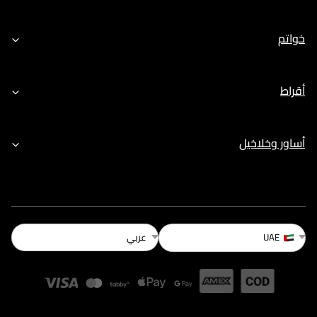
خواتم
أقراط
أساور وخلاخيل
عربي
UAE