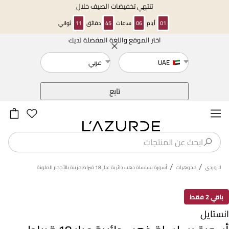
تنتهي تخفيضات الصيف خلال
01
أيام
06
ساعات
45
دقائق
10
ثواني
اختر الموقع واللغة المفضلة لديك
خلف
UAE
عربي
تابع
/
/
لازوردى
مجوهرات
أسورة بسلسلة ذهب دائرية عيار 18 قيراط مزينة بالأحجار الملونة
باقي 2 فقط
انستايل