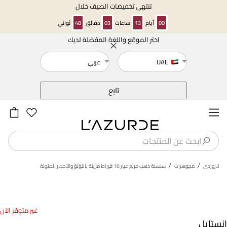
تنتهي تخفيضات الصيف خلال
00
أيام
13
ساعات
03
دقائق
48
ثواني
اختر الموقع واللغة المفضلة لديك
خلف
UAE
عربي
تابع
/
/
لازوردى
مجوهرات
سلسلة ذهب مربع عيار 18 قيراط مزينة باللؤلؤ والأحجار الملونة
غير متوفر الآن
انستايل