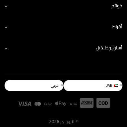
خواتم
أقراط
أساور وخلاخيل
عربي
UAE
©
لازوردى
2026