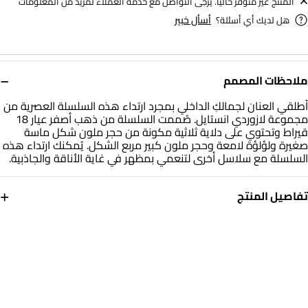
المنتج غير متوفر حاليا. يرجى التواصل مع خدمة العملاء لمزيد من المعلومات
أسأل خبير
هل لديك أي أسئلة؟
−
ملاحظات المصمم
أطلقي العنان لجمالكِ الداخلي بمجرد ارتداء هذه السلسلة العصرية من
مجموعة لازوردي انستايل. صُممت السلسلة من ذهب أصفر عيار 18
قيراط وتحتوي على دلاية ثلاثية مكونة من حجر ملون شكل ماسة
صغيرة ولؤلؤة لامعة وحجر ملون كبير مربع الشكل. يُمكنك ارتداء هذه
السلسلة مع سلاسل أخرى لتنعمي بمظهر في غاية الأناقة والجاذبية.
+
تفاصيل المنتج
معدن
حجر
ذهب أصفر 18 قيراط
أحجار ملونة
أبعاد السلسلة
العلامة التجارية
طول: 40 سم
انستايل
رقم الموديل