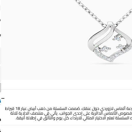
ق
−
تألقي بإطلالة تشبه النجوم بمجرد وضع هذه السلسلة الرائعة من مجموعة ألماس لازوردي حول عنقكِ. صُممت السلسلة من ذهب أبيض عيار 18 قيراط
وص الألماس الدائرية على إحدى الجوانب. يأتي في منتصف الدلاية ثلاثة
سلة تعتبر الاختيار المثالي للارتداء كل يوم والتألق في إطلالة أنيقة.