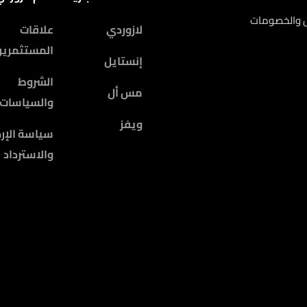
ض والخصومات
لازوردي
علاقات
المستثمرين
إنستايل
الشروط
مس أل
والسياسات
ويفز
سياسة الإرج
والاسترداد