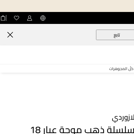
تابع
كلّ المجوهرات
ازوردي
سلسلة ذهب موجة عيار 18