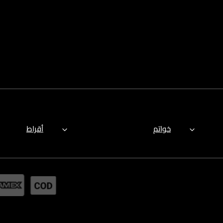
خواتم
أقراط