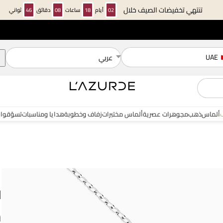
تنتهي تخفيضات الصيف خلال
02
أيام
18
ساعات
08
دقائق
45
ثواني
UAE
عربي
ألماس
ذهب
مجوهرات عصرية
ألماس مختبرات
زفاف وخطوبة
هدايا ومناسبات
تسوّقوا 
ل