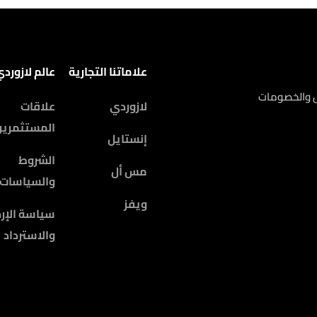
علاماتنا التجارية
عالم لازورد
ض والخصومات
لازوردي
علاقات
المستثمرين
إنستايل
الشروط
مس أل
والسياسات
ويفز
سياسة الإرج
والاسترداد