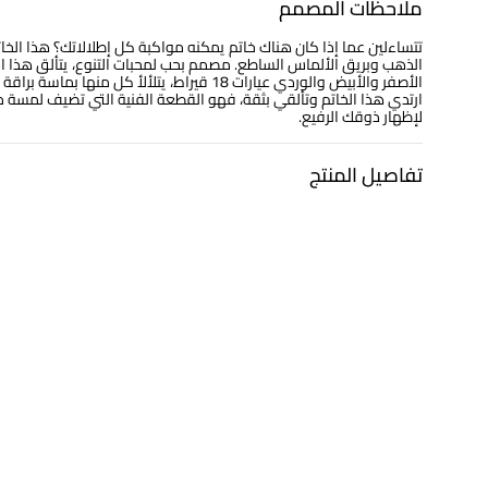
ملاحظات المصمم
تتساءلين عما إذا كان هناك خاتم يمكنه مواكبة كل إطلالاتك؟ هذا الخات
الذهب وبريق الألماس الساطع. مصمم بحب لمحبات التنوع، يتألق هذا ا
الأصفر والأبيض والوردي عيارات 18 قيراط، يت
ارتدي هذا الخاتم وتألقي بثقة، فهو القطعة الفنية التي تضيف لمسة م
لإظهار ذوقك الرفيع.
تفاصيل المنتج
معدن
الألماس
ذهب أصفر أبيض ووردى 18 قيراط
0.09 قيراط
التشكيلة
العلامة التجارية
مجوهرات لازوردي
لازوردي