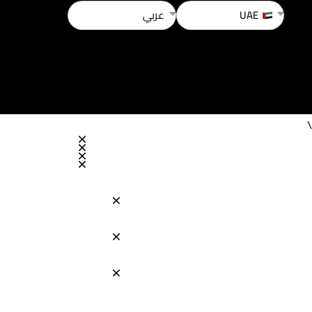
UAE
عربي
\