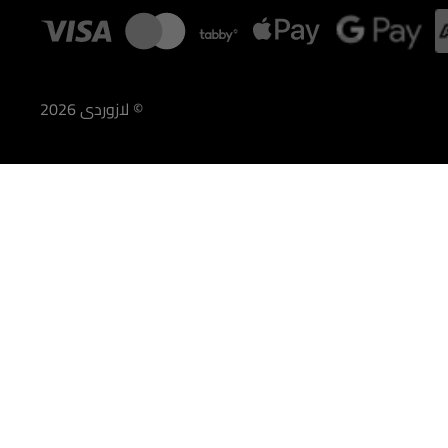
©
لازوردى
2026