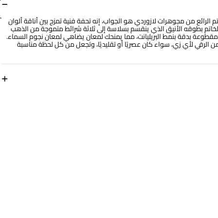
−
م الرائع من مجوهرات لازوردي هو الجواب، إنه تحفة فنية تمزج بين أناقة ألوان
لخاتم بطوقه الأنيق الذي ينقسم بسلاسة إلى ثلاثة شرائط متموجة من الذهب
لألأ كل منها بماسة براقة مقطوعة بدقة بنمط البريليانت، مما يمنحك لمعان يضاهي لمعان نجوم السماء.
ن الرقي لأي زي، سواء كان عصريًا أو تقليديًا، وتجعل من كل لحظة مناسبة
+
مقاس الخاتم
14
رقم الموديل
AJR34783-14