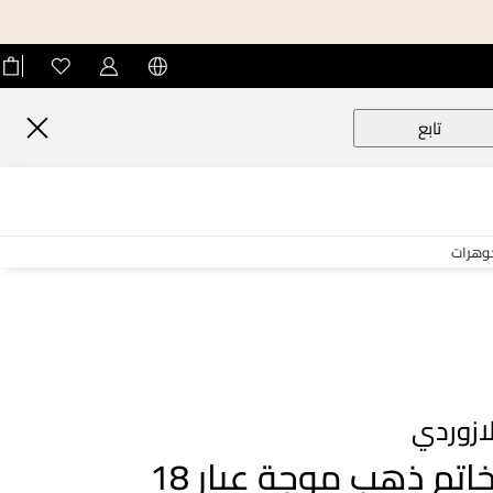
تابع
جوهرات
ازوردي
خاتم ذهب موجة عيار 18