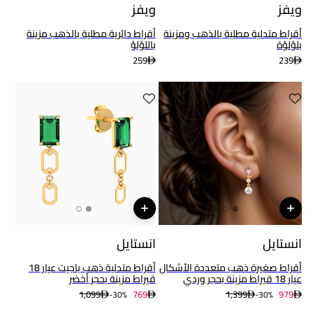
ويفز
ويفز
أقراط متدلية مطلية بالذهب ومزينة
أقراط دائرية مطلية بالذهب مزينة
بلؤلؤة
باللؤلؤ
259
239
انستايل
انستايل
أقراط صغيرة ذهب متعددة الأشكال
أقراط متدلية ذهب باجيت عيار 18
عيار 18 قيراط مزينة بحجر وردي
قيراط مزينة بحجر أخضر
1,099
769
1,399
979
30%-
30%-