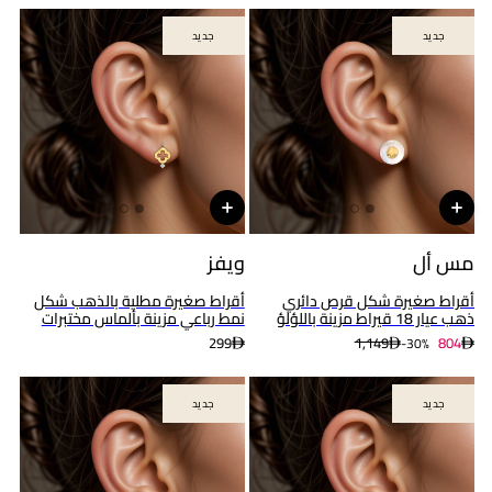
جديد
جديد
جديد
جديد
مس أل
ويفز
أقراط صغيرة شكل قرص دائري
أقراط صغيرة مطلية بالذهب شكل
ذهب عيار 18 قيراط مزينة باللؤلؤ
نمط رباعي مزينة بألماس مختبرات
299
1,149
804
30%-
جديد
جديد
جديد
جديد