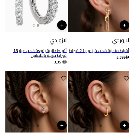
لازوردي
لازوردي
أقراط متدلية ذهب خرز عيار 21 قيراط
أقراط دائرية رفيعة ذهب عيار 18
قيراط مزينة بالألماس
3,599
3,357