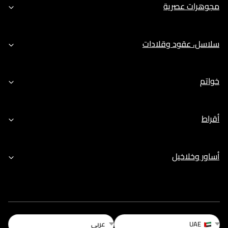
مجوهرات عصرية
سلاسل، عقود وقلادات
خواتم
أقراط
أساور وخلاخيل
عربي
UAE