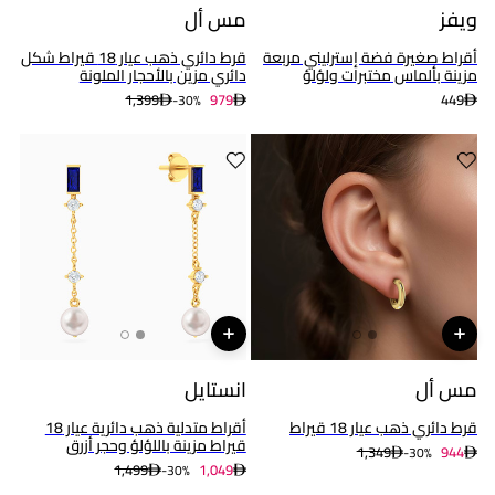
ويفز
مس أل
أقراط صغيرة فضة إسترليني مربعة
قرط دائري ذهب عيار 18 قيراط شكل
مزينة بألماس مختبرات ولؤلؤ
دائري مزين بالأحجار الملونة
1,399
979
449
30%-
مس أل
انستايل
قرط دائري ذهب عيار 18 قيراط
أقراط متدلية ذهب دائرية عيار 18
قيراط مزينة باللؤلؤ وحجر أزرق
1,349
944
30%-
1,499
1,049
30%-