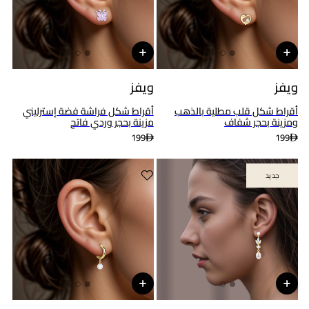
ويفز
ويفز
أقراط شكل قلب مطلية بالذهب
أقراط شكل فراشة فضة إسترليني
ومزينة بحجر شفاف
مزينة بحجر وردي فاتح
199
199
جديد
جديد