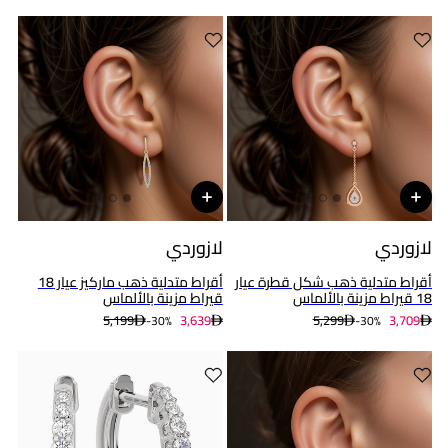
لازوردي
لازوردي
أقراط متدلية ذهب شكل قطرة عيار
أقراط متدلية ذهب ماركيز عيار 18
18 قيراط مزينة بالألماس
قيراط مزينة بالألماس
5,199
3,639
5,299
3,709
30%-
30%-