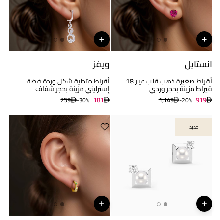
انستايل
ويفز
أقراط صغيرة ذهب قلب عيار 18
أقراط متدلية شكل وردة فضة
قيراط مزينة بحجر وردي
إسترليني مزينة بحجر شفاف
259
181
1,149
919
30%-
20%-
جديد
جديد