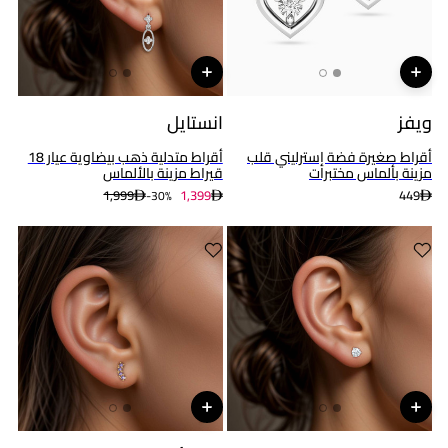
ويفز
انستايل
أقراط صغيرة فضة إسترليني قلب
أقراط متدلية ذهب بيضاوية عيار 18
مزينة بألماس مختبرات
قيراط مزينة بالألماس
1,999
1,399
449
30%-