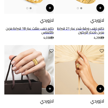
لازوردي
لازوردي
خاتم ذهب ورقة شجر عيار 21 قيراط
خاتم ذهب مثلث عيار 18 قيراط مزين
مزين بأحجار الزركون
بالألماس
4,038
4,299
لازوردي
لازوردي