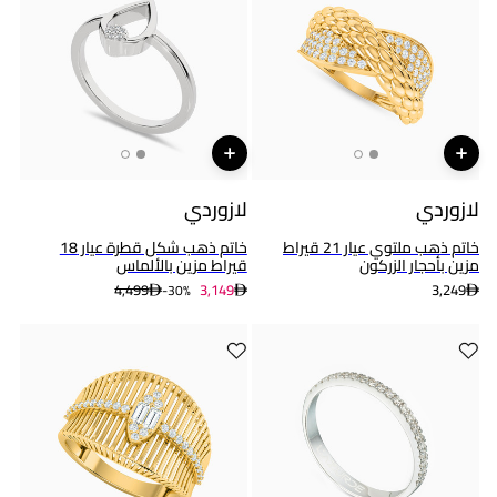
لازوردي
لازوردي
خاتم ذهب ملتوي عيار 21 قيراط
خاتم ذهب شكل قطرة عيار 18
مزين بأحجار الزركون
قيراط مزين بالألماس
4,499
3,149
3,249
30%-