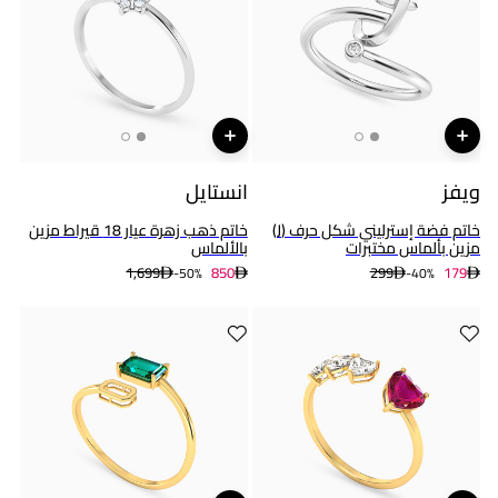
ويفز
انستايل
خاتم فضة إسترليني شكل حرف (J)
خاتم ذهب زهرة عيار 18 قيراط مزين
مزين بألماس مختبرات
بالألماس
1,699
850
299
179
50%-
40%-