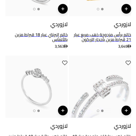
لازوردي
لازوردي
خاتم برأس مزدوجة ذهب مربع عيار
خاتم إتيرنتي عيار 18 قيراط مزين
21 قيراط مزين بأحجار الزركون
بالألماس
3,563
3,649
لازوردي
لازوردي