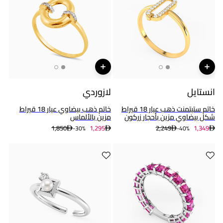
انستايل
لازوردي
خاتم ستيتمنت ذهب عيار 18 قيراط
خاتم ذهب بيضاوي عيار 18 قيراط
شكل بيضاوي مزين بأحجار زركون
مزين بالألماس
1,850
1,295
2,249
1,349
30%-
40%-