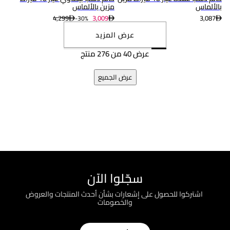
بالألماس
مزين بالألماس
4,299
3,009
3,087
30%-
عرض المزيد
عرض 40 من 276 منتج
عرض الجميع
سجّلوا الآن
؜ اشتركوا للحصول على إشعارات بشأن أحدث المنتجات والعروض
والخصومات