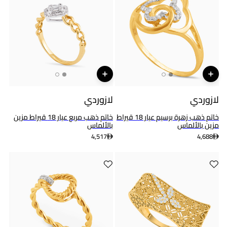
لازوردي
لازوردي
خاتم ذهب زهرة برسيم عيار 18 قيراط
خاتم ذهب مربع عيار 18 قيراط مزين
مزين بالألماس
بالألماس
4,517
4,688