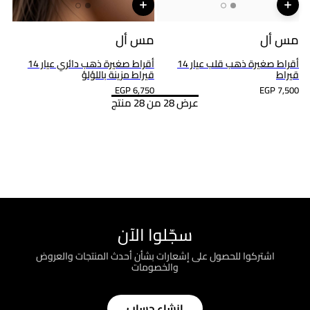
مس أل
مس أل
أقراط صغيرة ذهب قلب عيار 14
أقراط صغيرة ذهب دائري عيار 14
قيراط
قيراط مزينة باللؤلؤ
EGP 6,750
EGP 7,500
عرض 28 من 28 منتج
سجّلوا الآن
اشتركوا للحصول على إشعارات بشأن أحدث المنتجات والعروض
والخصومات
إنشاء حساب