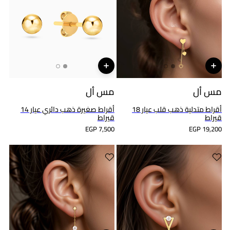
مس أل
مس أل
أقراط متدلية ذهب قلب عيار 18
أقراط صغيرة ذهب دائري عيار 14
قيراط
قيراط
EGP 7,500
EGP 19,200