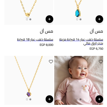
مس أل
مس أل
سلسلة ذهب عيار 14 قيراط مزينة
سلسلة ذهب عيار 18 قيراط
بحجر ازرق مائي
EGP 8,000
EGP 6,750