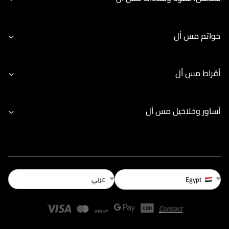
خواتم مس أل
أقراط مس أل
أساور وخلاخيل مس أل
عربي
Egypt