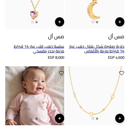
مس أل
مس أل
دلاية صغيرة شكل هلال ذهب عيار
سلسة ذهب قلب عيار 14 قيراط
14 قيراط مزينة بالألماس
مزينة بحجر بنفسجي
EGP 8,000
EGP 4,600