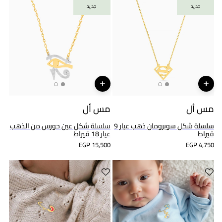
جديد
جديد
جديد
جديد
مس أل
مس أل
سلسلة شكل سوبرومان ذهب عيار 9
سلسلة شكل عين حورس من الذهب
قيراط
عيار 18 قيراط
EGP 15,500
EGP 4,750