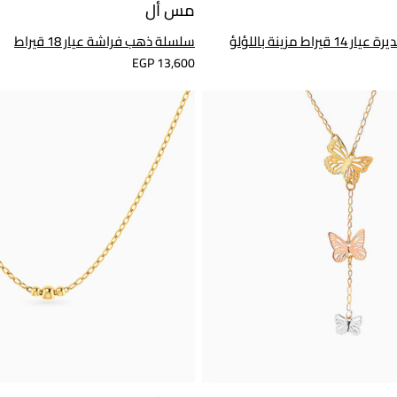
مس أل
ط مزينة باللؤلؤ
سلسلة ذهب فراشة عيار 18 قيراط
EGP 13,600