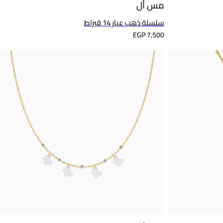
مس أل
سلسلة ذهب عيار 14 قيراط
EGP 7,500