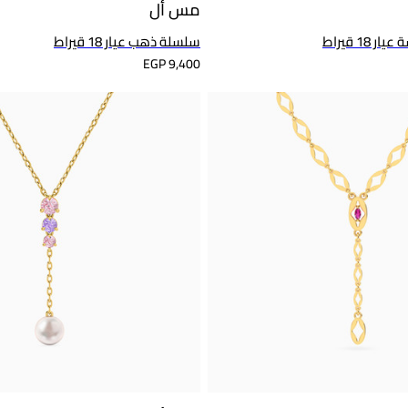
مس أل
1 قيراط
سلسلة ذهب عيار 18 قيراط
EGP 9,400