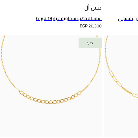
مس أل
سلسلة ذهب سماوية عيار 18 قيراط
EGP 20,300
جديد
جديد