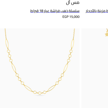
مس أل
ؤ دائري عيار 18 قيراط مزينة بالأحجار
سلسلة ذهب فراشة عيار 18 قيراط
EGP 15,000