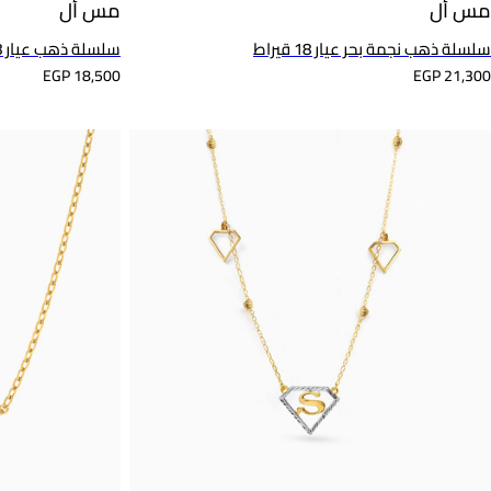
مس أل
مس أل
سلسلة ذهب نجمة بحر عيار 18 قيراط
سلسلة ذهب عيار 18 قيراط مزينة بحجر وردي
EGP 18,500
EGP 21,300