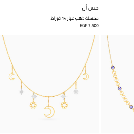
مس أل
سلسلة ذهب عيار 14 قيراط
EGP 7,500