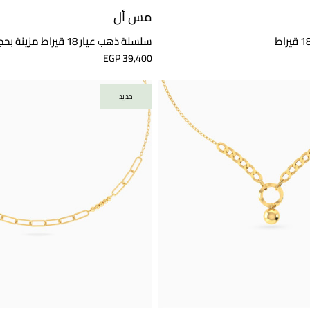
مس أل
سلسلة ذهب عيار 18 قيراط مزينة بحجر بنفسجي
EGP 39,400
جديد
جديد