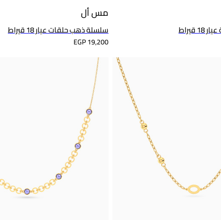
مس أل
 قيراط
سلسلة ذهب حلقات عيار 18 قيراط
EGP 19,200