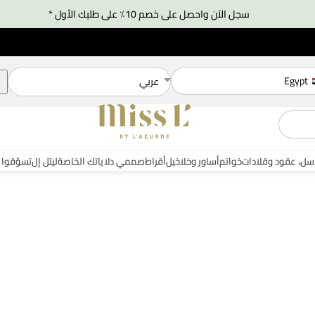
سجل الآن واحصل على خصم 10٪ على طلبك الأول *
Egypt
عربي
سل، عقود وقلادات
خواتم
أساور وخلاخيل
أقراط
صممي دلاياتك الخاصة
ليتل إل
تسوّقوا 