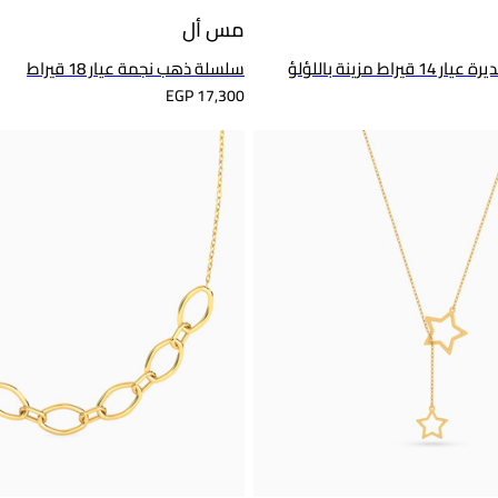
مس أل
ط مزينة باللؤلؤ
سلسلة ذهب نجمة عيار 18 قيراط
EGP 17,300