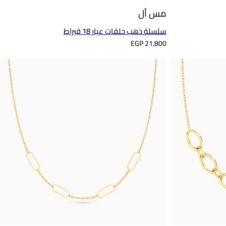
مس أل
سلسلة ذهب حلقات عيار 18 قيراط
EGP 21,800