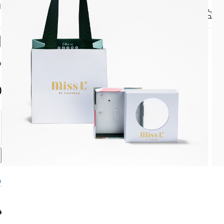
س
على شكل زهرة التوليب بألوان ناعمة من الأحمر والأخضر، في رمز جميل للنمو
تفتحة، وتنسجم بأناقة مع الألوان الهادئة وأيام الفرح.
ل
+
أبعاد السلسلة
طول: 25 سم
0
10