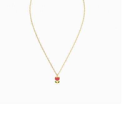
تفتّحي مع كل نبضة قلب. تتألق هذه القلادة الرقيقة من مس أل بدلاية 
والحب والبدايات الهادئة. هدية رائعة لمن تحبين أو تذكار دافئ لروحك الم
تفاصيل المنتج
معدن
حجر
ذهب أصفر 14 قيراط
مطلي بالمينا
العلامة التجارية
رقم الموديل
مس أل
1051400572251