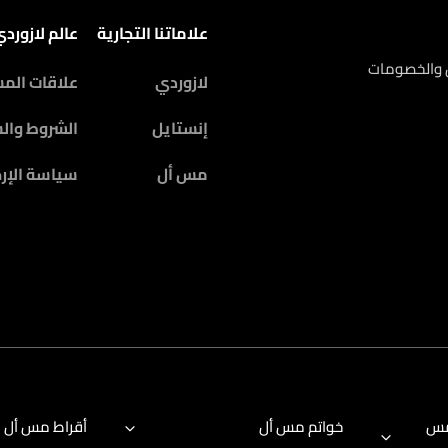
علاماتنا التجارية
عالم لازورد
ض والخصومات
لازوردي
علاقات الم
إنستايل
الشروط وال
مس أل
سياسة الإرج
مس
خواتم مس أل
أقراط مس أل