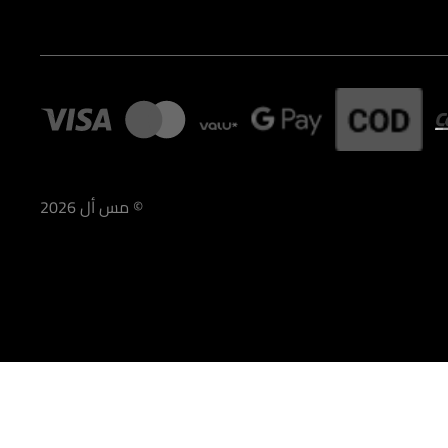
©
مس أل
2026