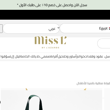
سجل الآن واحصل على خصم 10٪ على طلبك الأول *
Egypt
عربي
سل، عقود وقلادات
خواتم
أساور وخلاخيل
أقراط
صممي دلاياتك الخاصة
ليتل إل
تسوّقوا 
م
−