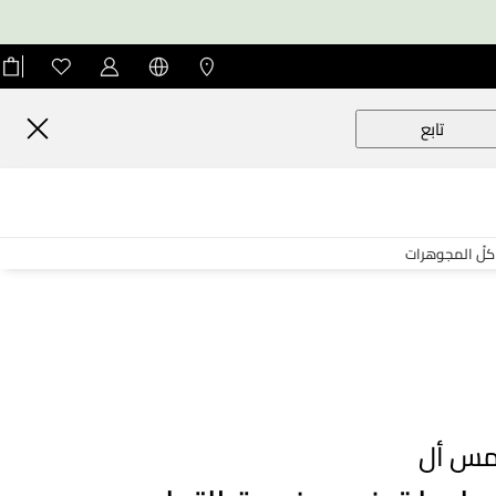
تابع
كلّ المجوهرات
س أل