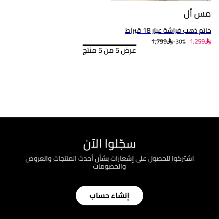
مس أل
خاتم ذهب فراشة عيار 18 قيراط
1,799
1,259
30%-
عرض 5 من 5 منتج
سجّلوا الآن
اشتركوا للحصول على إشعارات بشأن أحدث المنتجات والعروض
والخصومات
إنشاء حساب