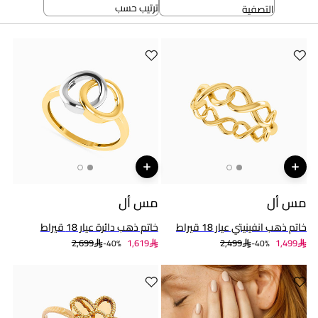
ترتيب حسب
التصفية
مس أل
مس أل
خاتم ذهب انفينيتي عيار 18 قيراط
خاتم ذهب دائرة عيار 18 قيراط
2,699
1,619
2,499
1,499
40%-
40%-