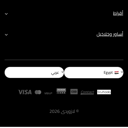
أقراط
أساور وخلاخيل
عربي
Egypt
©
لازوردى
2026