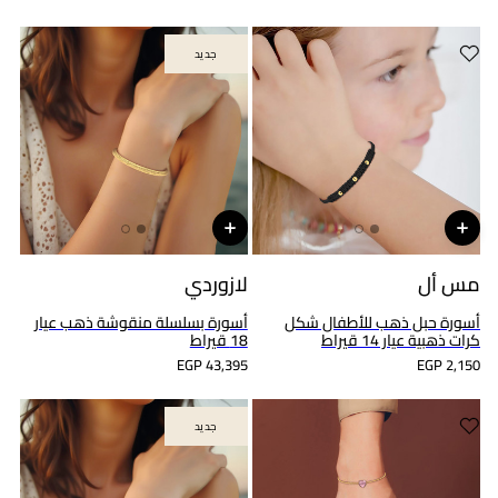
جديد
جديد
مس أل
لازوردي
أسورة حبل ذهب للأطفال شكل
أسورة بسلسلة منقوشة ذهب عيار
كرات ذهبية عيار 14 قيراط
18 قيراط
EGP 43,395
EGP 2,150
جديد
جديد