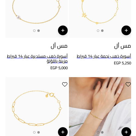
مس أل
مس أل
أسورة ذهب نجمة عيار 14 قيراط
أسورة ذهب مستديرة عيار 14 قيراط
مزينة باللؤلؤ
EGP 5,250
EGP 5,000