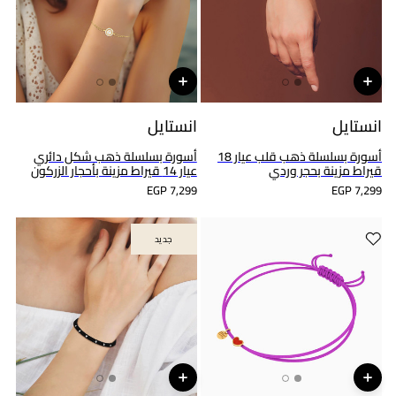
انستايل
انستايل
أسورة بسلسلة ذهب قلب عيار 18
أسورة بسلسلة ذهب شكل دائري
قيراط مزينة بحجر وردي
عيار 14 قيراط مزينة بأحجار الزركون
EGP 7,299
EGP 7,299
جديد
جديد