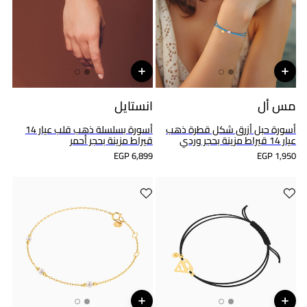
مس أل
انستايل
أسورة حبل أزرق شكل قطرة ذهب
أسورة بسلسلة ذهب قلب عيار 14
عيار 14 قيراط مزينة بحجر وردي
قيراط مزينة بحجر أحمر
EGP 6,899
EGP 1,950