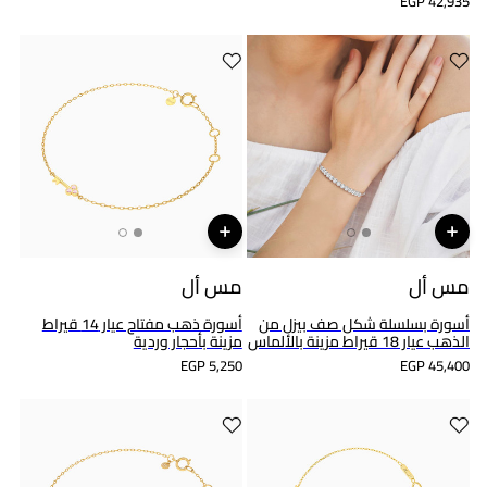
EGP 42,935
مس أل
مس أل
أسورة بسلسلة شكل صف بيزل من
أسورة ذهب مفتاح عيار 14 قيراط
الذهب عيار 18 قيراط مزينة بالألماس
مزينة بأحجار وردية
EGP 5,250
EGP 45,400