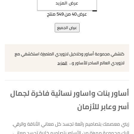
عرض المزيد
عرض 40 من 549 منتج
عرض الجميع
كتشفي مجموعة أساور وخلاخيل لازوردي المتميزة استكشفي مع
لازوردي العالم الساحر للأساور و...
المزيد
أساور بنات واساور نسائية فاخرة لجمال
آسر وعابر للأزمان
زيني معصمك بتصاميم رائعة تجسد كل معاني الأناقة والرقي.
إليكِ مجموعة مميزة من الأساور بتصاميم خلابة تجسد معاني