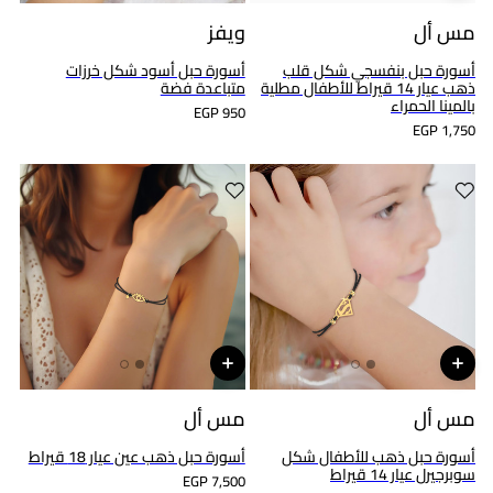
مس أل
ويفز
أسورة حبل بنفسجي شكل قلب
أسورة حبل أسود شكل خرزات
ذهب عيار 14 قيراط للأطفال مطلية
متباعدة فضة
بالمينا الحمراء
EGP 950
EGP 1,750
مس أل
مس أل
أسورة حبل ذهب للأطفال شكل
أسورة حبل ذهب عين عيار 18 قيراط
سوبرجيرل عيار 14 قيراط
EGP 7,500