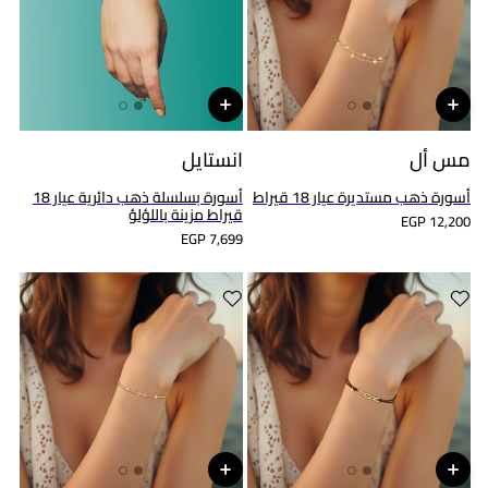
مس أل
انستايل
أسورة ذهب مستديرة عيار 18 قيراط
أسورة بسلسلة ذهب دائرية عيار 18
قيراط مزينة باللؤلؤ
EGP 12,200
EGP 7,699