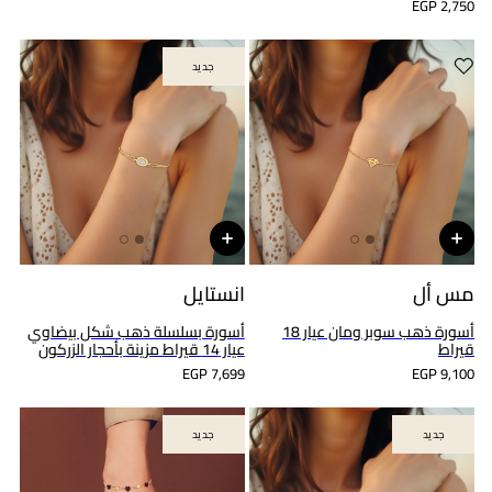
EGP 2,750
جديد
جديد
مس أل
انستايل
أسورة ذهب سوبر ومان عيار 18
أسورة بسلسلة ذهب شكل بيضاوي
قيراط
عيار 14 قيراط مزينة بأحجار الزركون
EGP 7,699
EGP 9,100
جديد
جديد
جديد
جديد