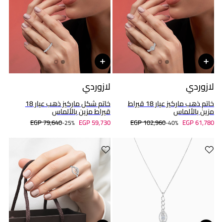
لازوردي
لازوردي
خاتم ذهب ماركيز عيار 18 قيراط
خاتم شكل ماركيز ذهب عيار 18
مزين بالألماس
قيراط مزين بالألماس
EGP 79,640
EGP 59,730
EGP 102,960
EGP 61,780
25%-
40%-