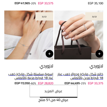
EGP 41,965
EGP 33,575
EGP 35,100
20%-
جديد
جديد
جديد
جديد
لازوردي
لازوردي
خاتم شكل ماركيز ودوائر ذهب عيار
إسورة بسلسلة شكل ماركيز ذهب
18 قيراط مزين بالألماس
عيار 18 قيراط مزينة بالألماس
EGP 72,050
EGP 28,820
EGP 44,495
EGP 33,375
60%-
25%-
عرض المزيد
عرض 40 من 51 منتج