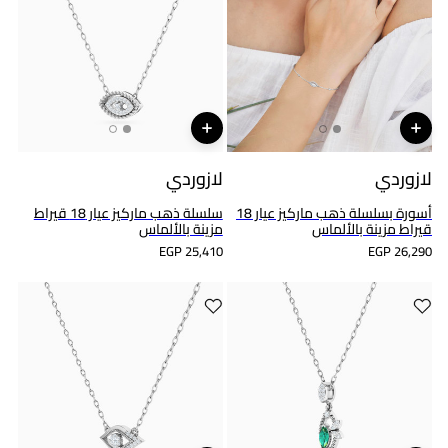
لازوردي
لازوردي
أسورة بسلسلة ذهب ماركيز عيار 18
سلسلة ذهب ماركيز عيار 18 قيراط
قيراط مزينة بالألماس
مزينة بالألماس
EGP 25,410
EGP 26,290