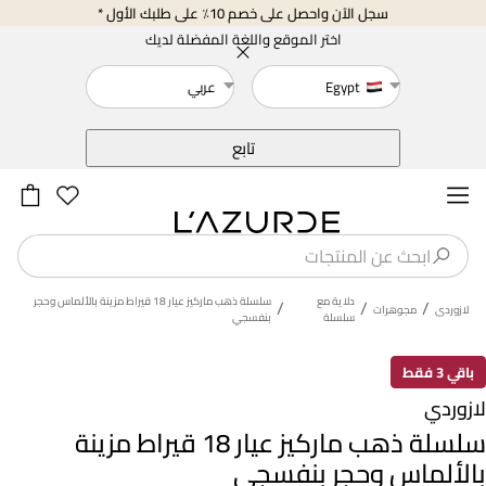
سجل الآن واحصل على خصم 10٪ على طلبك الأول *
اختر الموقع واللغة المفضلة لديك
Egypt
عربي
خلف
تابع
دلاية مع
سلسلة ذهب ماركيز عيار 18 قيراط مزينة بالألماس وحجر
/
/
/
لازوردى
مجوهرات
سلسلة
بنفسجي
باقي 3 فقط
لازوردي
سلسلة ذهب ماركيز عيار 18 قيراط مزينة
بالألماس وحجر بنفسجي