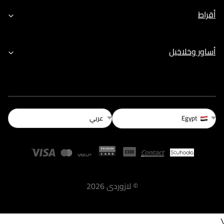
أقراط
أساور وخلاخيل
عربي
Egypt
©
لازوردى
2026
\