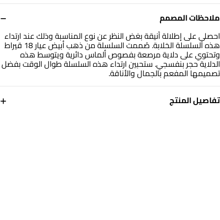
−
ملاحظات المصمم
احصلي على إطلالة أنيقة بغض النظر عن نوع المناسبة وذلك عند ارتداء
هذه السلسلة الخلابة. صُممت السلسلة من ذهب أبيض عيار 18 قيراط
وتحتوي على دلاية مرصعة بفصوص ألماس دائرية ويتوسط هذه
الدلاية حجر بنفسجي. ستحبين ارتداء هذه السلسلة طوال الوقت بفضل
تصميمها المفعم بالجمال والأناقة.
+
تفاصيل المنتج
معدن
الألماس
ذهب أبيض 18 قيراط
0.345
قيراط
حجر
التشكيلة
أحجار ملونة
مجوهرات لازوردي
العلامة التجارية
رقم الموديل
لازوردي
PN40-564