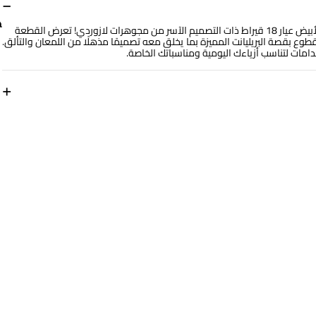
−
اسحري الجميع بجمالك الخلّاب مع هذه الأسورة المُصاغة من الذهب الأبيض عيار 18 قيراط ذات التصميم الآسر من مجوهرات لازوردي! تعرض القطعة
قطوع بقصة البريليانت المميزة بما يخلق معه تصميمًا مذهلًا من اللمعان والتألق.
امات لتناسب أزياءك اليومية ومناسباتك الخاصة.
+
أبعاد السوار
طول: 18 سم
رقم الموديل
144360301431181