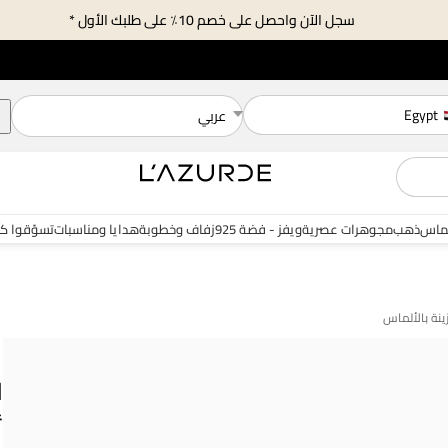
سجل الآن واحصل على خصم 10٪ على طلبك الأول *
Egypt
عربي
ماس
ذهب
مجوهرات عصرية
ويفز - فضة 925
زفاف وخطوبة
هدايا ومناسبات
تسوّقوا ك
ل
أ