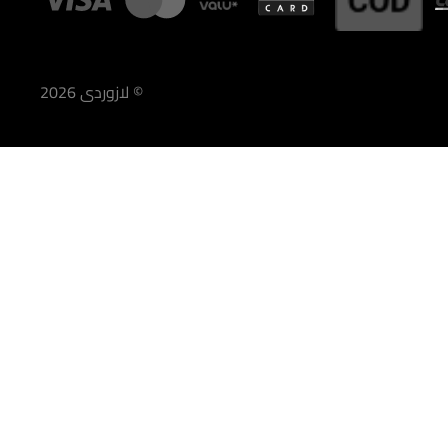
©
لازوردى
2026