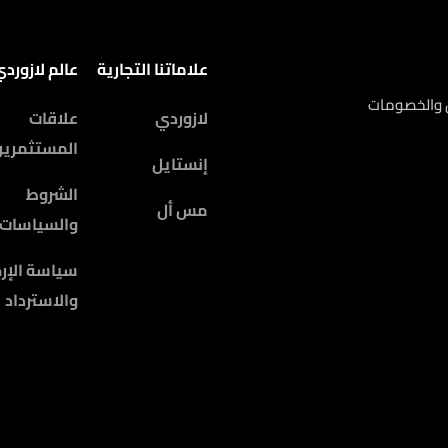
علاماتنا التجارية
عالم لازورد
ض والخصومات
لازوردي
علاقات
المستثمرين
إنستايل
الشروط
مس أل
والسياسات
سياسة الإرج
والاسترداد