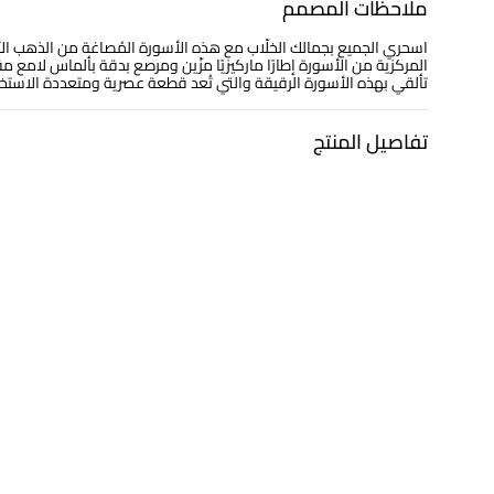
ملاحظات المصمم
المركزية من الأسورة إطارًا ماركيزيًا مزّين ومرصع بدقة بألماس لامع م
تألقي بهذه الأسورة الرقيقة والتي تُعد قطعة عصرية ومتعددة الاستخد
تفاصيل المنتج
معدن
الألماس
ذهب أبيض 18 قيراط
0.135 قيراط
التشكيلة
العلامة التجارية
مجوهرات لازوردي
لازوردي