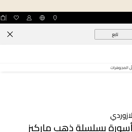
تابع
لّ المجوهرات
ازوردي
سورة بسلسلة ذهب ماركيز