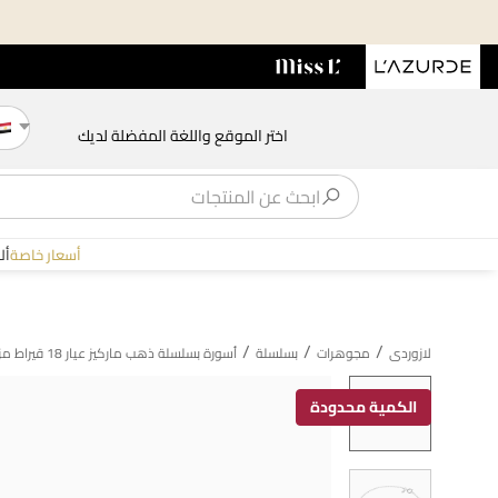
اختر الموقع واللغة المفضلة لديك
أسعار خاصة
أل
/
/
/
لازوردى
مجوهرات
بسلسلة
أسورة بسلسلة ذهب ماركيز عيار 18 قيراط مزينة بالألماس
الكمية محدودة