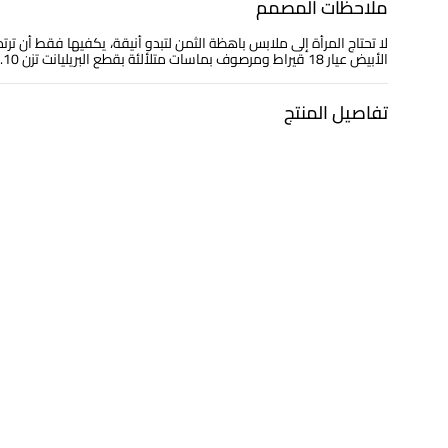
ملاحظات المصمم
لا تحتاج المرأة إلى ملابس باهظة الثمن لتبدو أنيقة، يكفيها فقط أن 
الأبيض عيار 18 قيراط ومرصوف بماسات متلألئة بقطع البريليانت تزن 0.10 قيراط. قطعة مميزة تزيد من شعور المرأة بالثقة والإنفراد.
تفاصيل المنتج
معدن
الألماس
ذهب أبيض 18 قيراط
0.10 قيراط
التشكيلة
العلامة التجارية
مجوهرات لازوردي
لازوردي