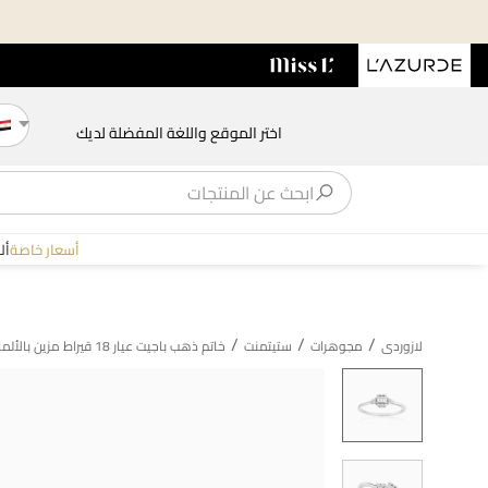
اختر الموقع واللغة المفضلة لديك
أسعار خاصة
أل
/
/
/
لازوردى
مجوهرات
ستيتمنت
خاتم ذهب باجيت عيار 18 قيراط مزين بالألماس