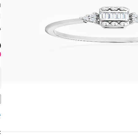
ق
0
0