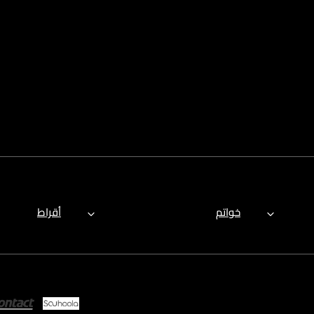
خواتم
أقراط