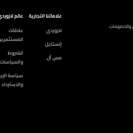
علاماتنا التجارية
عالم لازورد
ض والخصومات
لازوردي
علاقات
المستثمرين
إنستايل
الشروط
مس أل
والسياسات
سياسة الإرج
والاسترداد