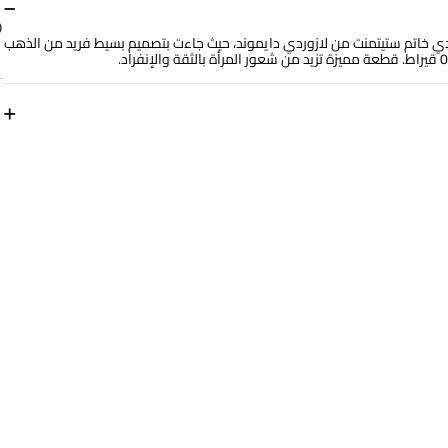
−
ترتدي خاتم ستيتمنت من لازوردي دايموند، حيث جاءت بتصميم بسيط فريد من الذهب
+
مقاس الخاتم
14
رقم الموديل
144100301991141