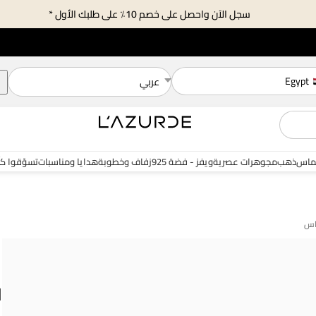
سجل الآن واحصل على خصم 10٪ على طلبك الأول *
Egypt
عربي
ماس
ذهب
مجوهرات عصرية
ويفز - فضة 925
زفاف وخطوبة
هدايا ومناسبات
تسوّقوا ك
ل