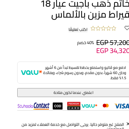
خاتم ذهب باجيت عيار 18
يراط مزين بالألماس
اكتب تعليقًا
EGP 57,20
40% خصم
EGP 34,32
ادفع مع ڤاليو واستمتع بخطط تقسيط تبدأ من 6 أشهر
وحتى 60 شهراً، بدون مقدم، وبدون رسوم شراء، وبفائدة
1.5% فقط.
اعلمني عندما تكون متاحة
المنتج غير متوفر حاليا. يرجى التواصل مع خدمة العملاء لمزيد من