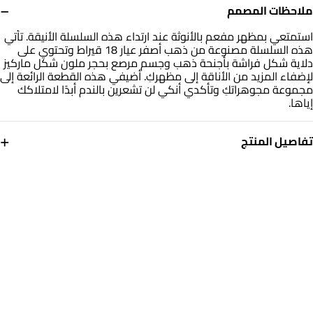
−
ملاحظات المصمم
استمتعي بمظهر مفعم بالأنوثة عند ارتداء هذه السلسلة الأنيقة. تأتي
هذه السلسلة مصنوعة من ذهب أصفر عيار 18 قيراط وتحتوي على
دلاية شكل فراشة بأجنحة ذهب وجسم مرصع بحجر ملون شكل ماركيز
لإضفاء المزيد من الأناقة إلى مظهركِ. أضيفي هذه القطعة الرائعة إلى
مجموعة مجوهراتكِ وتأكدي أنكي لن تشعرين بالندم أبدًا لامتلاكك
إياها.
+
تفاصيل المنتج
معدن
حجر
ذهب أصفر 18 قيراط
أحجار ملونة
أبعاد السلسلة
العلامة التجارية
طول: 45 سم
انستايل
رقم الموديل
112051400402451