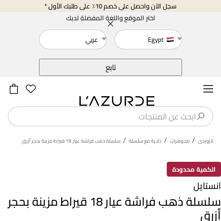
سجل الآن واحصل على خصم 10٪ على طلبك الأول *
اختر الموقع واللغة المفضلة لديك
Egypt
عربي
خلف
تابع
/
/
/
لازوردى
مجوهرات
دلاية مع سلسلة
سلسلة ذهب فراشة عيار 18 قيراط مزينة بحجر أزرق
الكمية محدودة
انستايل
سلسلة ذهب فراشة عيار 18 قيراط مزينة بحجر
أزرق