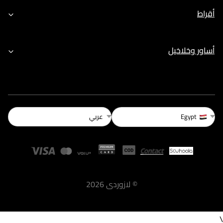
أقراط
أساور وخلاخيل
عربي
Egypt
©
لازوردى
2026
\