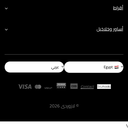
أقراط
أساور وخلاخيل
عربي
Egypt
©
لازوردى
2026
\