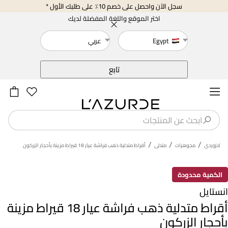
سجل الآن واحصل على خصم 10٪ على طلبك الأول *
اختر الموقع واللغة المفضلة لديك
Egypt
عربي
خلف
تابع
/
/
/
لازوردى
مجوهرات
متدلى
أقراط متدلية ذهب فراشة عيار 18 قيراط مزينة بأحجار الزركون
الكمية محدودة
انستايل
أقراط متدلية ذهب فراشة عيار 18 قيراط مزينة
بأحجار الزركون