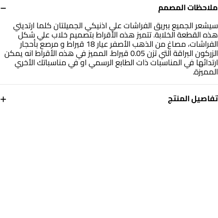
−
ملاحظات المصمم
سيشعر الجميع ببريق الفراشات علي اذنيكي الجميلتان كلما ارتديتي
هذه القطعة الخلابة. تتميز هذه الأقراط بتصميم خلاب علي شكل
الفراشات، مصاغ من الذهب الأصفر عيار 18 قيراط و مرصع بأحجار
الزركون البراقة التي تزن 0.05 قيراط. المميز في هذه الأقراط انه يمكن
ارتدائها في المناسبات ذات الطابع الرسمي او في مناسباتك الأخري
المميزة.
+
تفاصيل المنتج
معدن
حجر
ذهب أصفر 18 قيراط
حجر الزركون
العلامة التجارية
رقم الموديل
انستايل
112030300032001